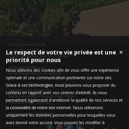
Achat appartement Lille
Le respect de votre vie privée est une
Achat maison Bondues
✕
Achat appartement Marcq-en-Baroeul
priorité pour nous
Achat appartement La Madeleine
Achat maison Mouvaux
Nous utilisons des cookies afin de vous offrir une expérience
Achat maison Marcq-en-Baroeul
optimale et une communication pertinente sur notre site.
Grace à ces technologies, nous pouvons vous proposer du
Maison à vendre Templeuve-en-Pévèle
Appartement à vendre Lille
contenu en rapport avec vos centres d'intérêt. Ils nous
Maison à vendre Le Touquet-Paris-Plage
permettent également d'améliorer la qualité de nos services et
Maison à vendre Linselles
la convivialité de notre site internet. Nous utiliserons
Appartement à vendre Lille
Stationnement à vendre Lille
uniquement les données personnelles pour lesquelles vous
avez donné votre accord. Vous pouvez les modifier à