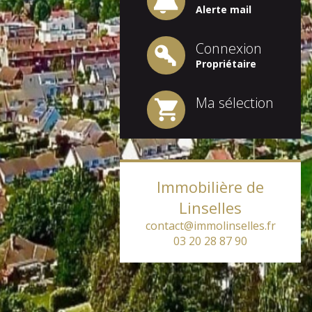
Alerte mail
Connexion
Propriétaire
Ma sélection
1
Immobilière de
Linselles
contact@immolinselles.fr
03 20 28 87 90