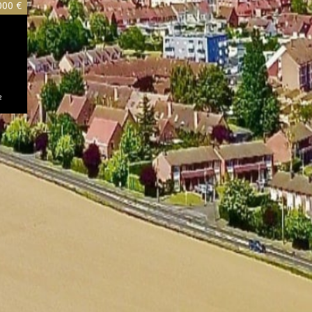
000 €
²