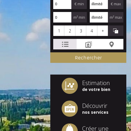
€ min
€ max
m² min
m² max
1
2
3
4
+
Estimation
de votre bien
Découvrir
nos services
Créer une