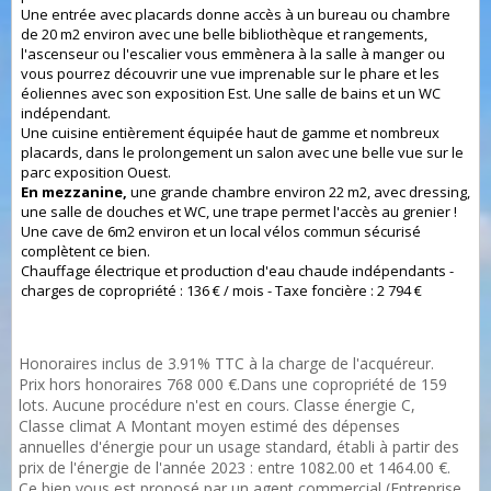
Une entrée avec placards donne accès à un bureau ou chambre
de 20 m2 environ avec une belle bibliothèque et rangements,
l'ascenseur ou l'escalier vous emmènera à la salle à manger ou
vous pourrez découvrir une vue imprenable sur le phare et les
éoliennes avec son exposition Est. Une salle de bains et un WC
indépendant.
Une cuisine entièrement équipée haut de gamme et nombreux
placards, dans le prolongement un salon avec une belle vue sur le
parc exposition Ouest.
En mezzanine,
une grande chambre environ 22 m2, avec dressing,
une salle de douches et WC, une trape permet l'accès au grenier !
Une cave de 6m2 environ et un local vélos commun sécurisé
complètent ce bien.
Chauffage électrique et production d'eau chaude indépendants -
charges de copropriété : 136 € / mois - Taxe foncière : 2 794 €
Honoraires inclus de 3.91% TTC à la charge de l'acquéreur.
Prix hors honoraires 768 000 €.Dans une copropriété de 159
lots. Aucune procédure n'est en cours. Classe énergie C,
Classe climat A Montant moyen estimé des dépenses
annuelles d'énergie pour un usage standard, établi à partir des
prix de l'énergie de l'année 2023 : entre 1082.00 et 1464.00 €.
Ce bien vous est proposé par un agent commercial (Entreprise