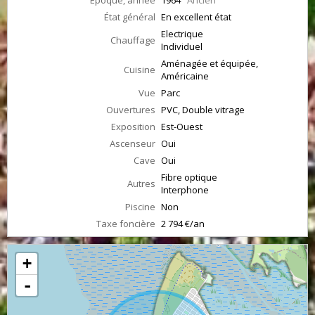
Epoque, année
1964
Ancien
État général
En excellent état
Electrique
Chauffage
Individuel
Aménagée et équipée,
Cuisine
Américaine
Vue
Parc
Ouvertures
PVC, Double vitrage
Exposition
Est-Ouest
Ascenseur
Oui
Cave
Oui
Fibre optique
Autres
Interphone
Piscine
Non
Taxe foncière
2 794 €/an
+
-