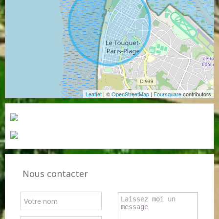
Leaflet
| ©
OpenStreetMap
|
Foursquare
contributors
Nous contacter