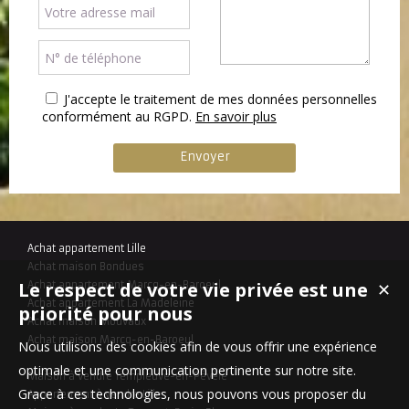
J'accepte le traitement de mes données personnelles
conformément au RGPD.
En savoir plus
Achat appartement Lille
Achat maison Bondues
Le respect de votre vie privée est une
Achat appartement Marcq-en-Baroeul
✕
Achat appartement La Madeleine
priorité pour nous
Achat maison Mouvaux
Achat maison Marcq-en-Baroeul
Nous utilisons des cookies afin de vous offrir une expérience
optimale et une communication pertinente sur notre site.
Maison à vendre Templeuve-en-Pévèle
Grace à ces technologies, nous pouvons vous proposer du
Appartement à vendre Lille