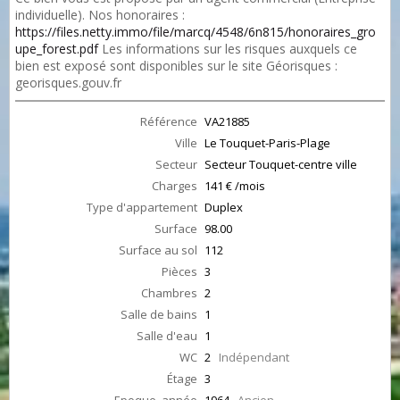
individuelle). Nos honoraires :
https://files.netty.immo/file/marcq/4548/6n815/honoraires_gro
upe_forest.pdf
Les informations sur les risques auxquels ce
bien est exposé sont disponibles sur le site Géorisques :
georisques.gouv.fr
Référence
VA21885
Ville
Le Touquet-Paris-Plage
Secteur
Secteur Touquet-centre ville
Charges
141 € /mois
Type d'appartement
Duplex
Surface
98.00
Surface au sol
112
Pièces
3
Chambres
2
Salle de bains
1
Salle d'eau
1
WC
2
Indépendant
Étage
3