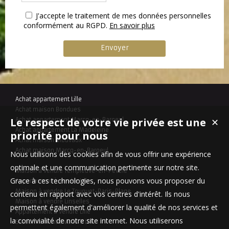
J'accepte le traitement de mes données personnelles
conformément au RGPD.
En savoir plus
Achat appartement Lille
Achat maison Bondues
Le respect de votre vie privée est une
Achat appartement Marcq-en-Baroeul
✕
Achat appartement La Madeleine
priorité pour nous
Achat maison Mouvaux
Achat maison Marcq-en-Baroeul
Nous utilisons des cookies afin de vous offrir une expérience
optimale et une communication pertinente sur notre site.
Maison à vendre Templeuve-en-Pévèle
Grace à ces technologies, nous pouvons vous proposer du
Appartement à vendre Lille
Maison à vendre Le Touquet-Paris-Plage
contenu en rapport avec vos centres d'intérêt. Ils nous
Maison à vendre Linselles
permettent également d'améliorer la qualité de nos services et
Appartement à vendre Lille
la convivialité de notre site internet. Nous utiliserons
Stationnement à vendre Lille