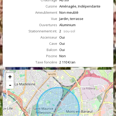
Chauffage
Au sol
Cuisine
Aménagée, Indépendante
Ameublement
Non meublé
Vue
Jardin, terrasse
Ouvertures
Aluminium
Stationnement int.
2
sou-sol
Ascenseur
Oui
Cave
Oui
Balcon
Oui
Piscine
Non
Taxe foncière
2 110 €/an
+
-