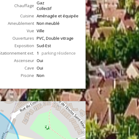
Gaz
Chauffage
Collectif
Cuisine
Aménagée et équipée
Ameublement
Non meublé
Vue
Ville
Ouvertures
PVC, Double vitrage
Exposition
Sud-Est
Stationnement ext.
1
parking résidence
Ascenseur
Oui
Cave
Oui
Piscine
Non