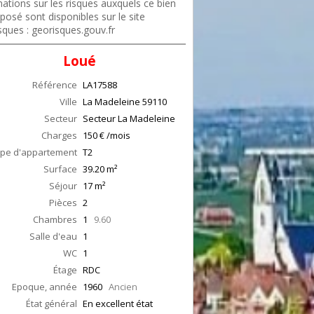
ations sur les risques auxquels ce bien
posé sont disponibles sur le site
sques : georisques.gouv.fr
Loué
Référence
LA17588
Ville
La Madeleine
59110
Secteur
Secteur La Madeleine
Charges
150 € /mois
pe d'appartement
T2
Surface
39.20
m²
Séjour
17
m²
Pièces
2
Chambres
1
9.60
Salle d'eau
1
WC
1
Étage
RDC
Epoque, année
1960
Ancien
État général
En excellent état