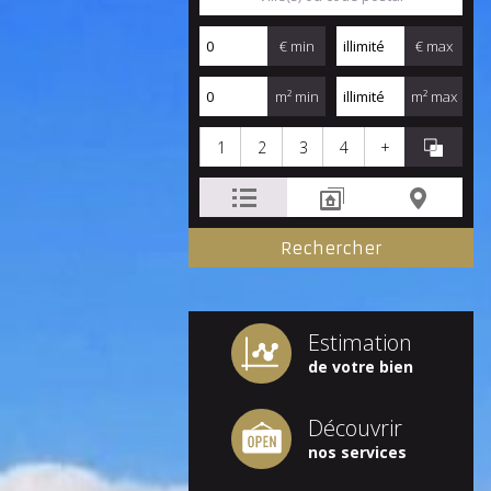
€ min
€ max
m² min
m² max
1
2
3
4
+
Estimation
de votre bien
Découvrir
nos services