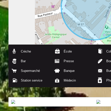
Crèche
École
Col
Bar
Presse
Bou
Supermarché
Banque
Bu
Station service
Médecin
Ph