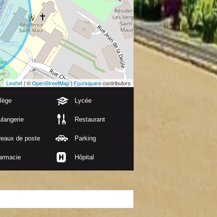
Leaflet
| ©
OpenStreetMap
|
Foursquare
contributors
lège
Lycée
langerie
Restaurant
reaux de poste
Parking
armacie
Hôpital