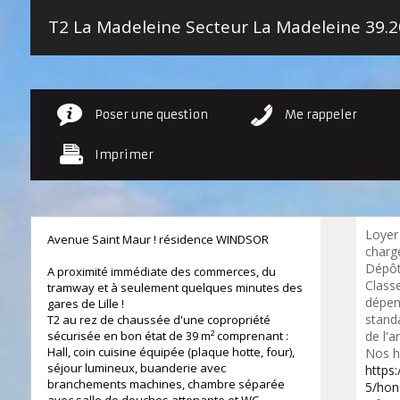
T2 La Madeleine Secteur La Madeleine
39.20 
Poser une question
Me rappeler
Imprimer
Loyer
Avenue Saint Maur ! résidence WINDSOR
charge
Dépôt
A proximité immédiate des commerces, du
Class
tramway et à seulement quelques minutes des
dépen
gares de Lille !
standa
T2 au rez de chaussée d'une copropriété
sécurisée en bon état de 39 m² comprenant :
de l'a
Hall, coin cuisine équipée (plaque hotte, four),
Nos h
séjour lumineux, buanderie avec
https
branchements machines, chambre séparée
5/hon