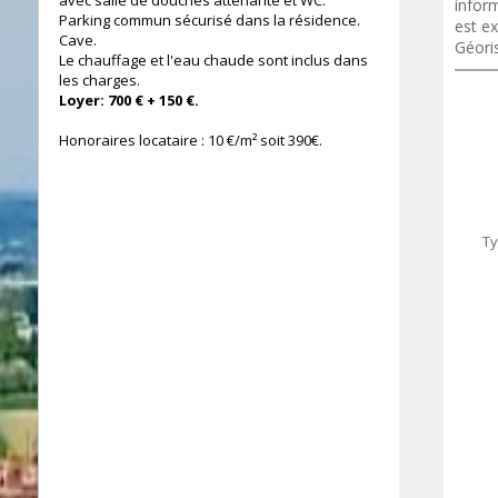
avec salle de douches attenante et WC.
inform
Parking commun sécurisé dans la résidence.
est ex
Cave.
Géori
Le chauffage et l'eau chaude sont inclus dans
les charges.
Loyer: 700 € + 150 €.
Honoraires locataire : 10 €/m² soit 390€.
Ty