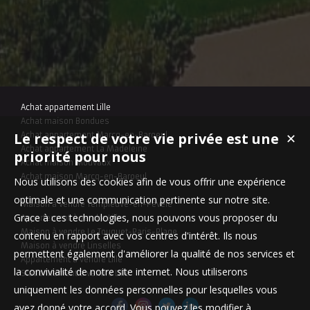
Achat appartement Lille
Achat maison Bondues
Le respect de votre vie privée est une
✕
Achat appartement Marcq-en-Baroeul
Achat appartement La Madeleine
priorité pour nous
Achat maison Mouvaux
Achat maison Marcq-en-Baroeul
Nous utilisons des cookies afin de vous offrir une expérience
optimale et une communication pertinente sur notre site.
Maison à vendre Templeuve-en-Pévèle
Grace à ces technologies, nous pouvons vous proposer du
Appartement à vendre Lille
Maison à vendre Le Touquet-Paris-Plage
contenu en rapport avec vos centres d'intérêt. Ils nous
Maison à vendre Linselles
permettent également d'améliorer la qualité de nos services et
Appartement à vendre Lille
la convivialité de notre site internet. Nous utiliserons
Stationnement à vendre Lille
uniquement les données personnelles pour lesquelles vous
avez donné votre accord. Vous pouvez les modifier à