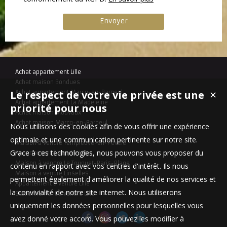
Achat appartement Lille
Achat maison Bondues
Le respect de votre vie privée est une
Achat appartement Marcq-en-Baroeul
✕
Achat appartement La Madeleine
priorité pour nous
Achat maison Mouvaux
Achat maison Marcq-en-Baroeul
Nous utilisons des cookies afin de vous offrir une expérience
optimale et une communication pertinente sur notre site.
Maison à vendre Templeuve-en-Pévèle
Grace à ces technologies, nous pouvons vous proposer du
Appartement à vendre Lille
Maison à vendre Le Touquet-Paris-Plage
contenu en rapport avec vos centres d'intérêt. Ils nous
Maison à vendre Linselles
permettent également d'améliorer la qualité de nos services et
Appartement à vendre Lille
la convivialité de notre site internet. Nous utiliserons
Stationnement à vendre Lille
uniquement les données personnelles pour lesquelles vous
avez donné votre accord. Vous pouvez les modifier à