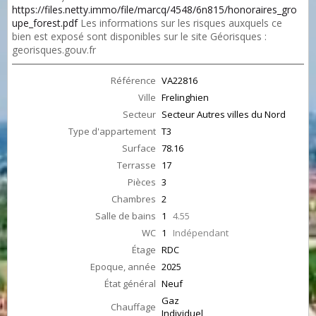
https://files.netty.immo/file/marcq/4548/6n815/honoraires_gro
upe_forest.pdf
Les informations sur les risques auxquels ce
bien est exposé sont disponibles sur le site Géorisques :
georisques.gouv.fr
Référence
VA22816
Ville
Frelinghien
Secteur
Secteur Autres villes du Nord
Type d'appartement
T3
Surface
78.16
Terrasse
17
Pièces
3
Chambres
2
Salle de bains
1
4.55
WC
1
Indépendant
Étage
RDC
Epoque, année
2025
État général
Neuf
Gaz
Chauffage
Individuel