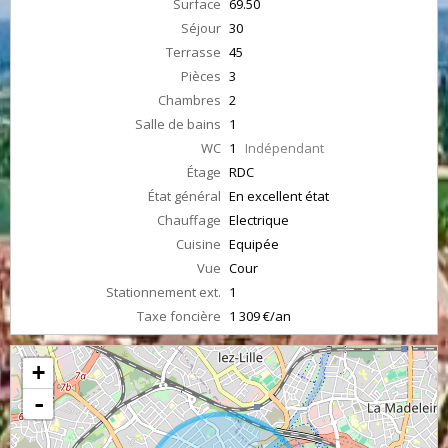
Surface
69.50
Séjour
30
Terrasse
45
Pièces
3
Chambres
2
Salle de bains
1
WC
1
Indépendant
Étage
RDC
État général
En excellent état
Chauffage
Electrique
Cuisine
Equipée
Vue
Cour
Stationnement ext.
1
Taxe foncière
1 309 €/an
+
-