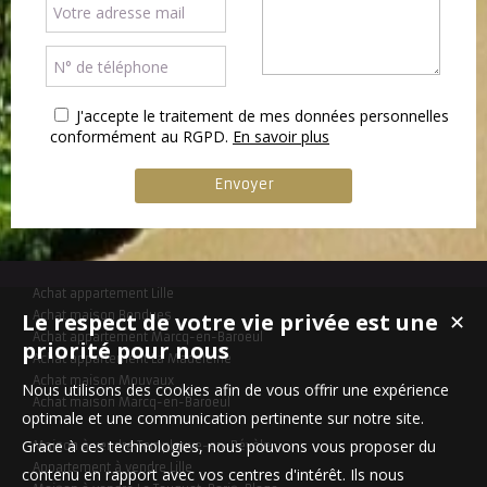
J'accepte le traitement de mes données personnelles
conformément au RGPD.
En savoir plus
Achat appartement Lille
Le respect de votre vie privée est une
Achat maison Bondues
✕
Achat appartement Marcq-en-Baroeul
priorité pour nous
Achat appartement La Madeleine
Achat maison Mouvaux
Nous utilisons des cookies afin de vous offrir une expérience
Achat maison Marcq-en-Baroeul
optimale et une communication pertinente sur notre site.
Grace à ces technologies, nous pouvons vous proposer du
Maison à vendre Templeuve-en-Pévèle
Appartement à vendre Lille
contenu en rapport avec vos centres d'intérêt. Ils nous