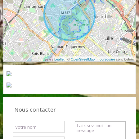
Leaflet
| ©
OpenStreetMap
|
Foursquare
contributors
Nous contacter