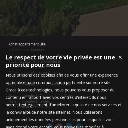
Achat appartement Lille
Achat maison Bondues
Le respect de votre vie privée est une
✕
Achat appartement Marcq-en-Baroeul
Achat appartement La Madeleine
priorité pour nous
Achat maison Mouvaux
Achat maison Marcq-en-Baroeul
Nous utilisons des cookies afin de vous offrir une expérience
optimale et une communication pertinente sur notre site.
Maison à vendre Templeuve-en-Pévèle
Grace à ces technologies, nous pouvons vous proposer du
Appartement à vendre Lille
Maison à vendre Le Touquet-Paris-Plage
contenu en rapport avec vos centres d'intérêt. Ils nous
Maison à vendre Linselles
permettent également d'améliorer la qualité de nos services et
Appartement à vendre Lille
la convivialité de notre site internet. Nous utiliserons
Stationnement à vendre Lille
uniquement les données personnelles pour lesquelles vous
avez donné votre accord. Vous pouvez les modifier à