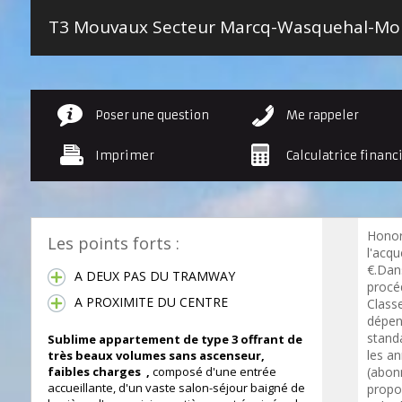
Poser une question
Me rappeler
Imprimer
Calculatrice financ
Honor
Les points forts :
l'acqu
€.Dan
A DEUX PAS DU TRAMWAY
procé
A PROXIMITE DU CENTRE
Class
dépen
standa
Sublime appartement de type 3 offrant de
les a
très beaux volumes sans ascenseur,
faibles charges ,
composé d'une entrée
(abon
accueillante, d'un vaste salon-séjour baigné de
propo