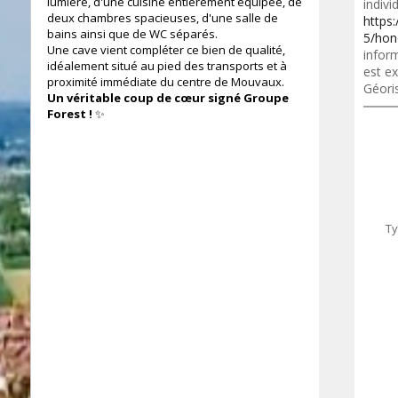
lumière, d'une cuisine entièrement équipée, de
indivi
deux chambres spacieuses, d'une salle de
https
bains ainsi que de WC séparés.
5/hon
Une cave vient compléter ce bien de qualité,
inform
idéalement situé au pied des transports et à
est ex
proximité immédiate du centre de Mouvaux.
Géori
Un véritable coup de cœur signé Groupe
Forest !
✨
Ty