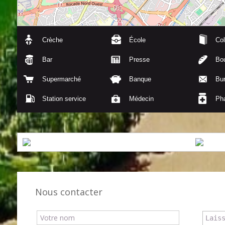
Crèche
École
Col
Bar
Presse
Bou
Supermarché
Banque
Bu
Station service
Médecin
Ph
Nous contacter