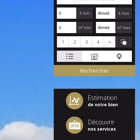
€ min
€ max
m² min
m² max
1
2
3
4
+
Estimation
de votre bien
Découvrir
nos services