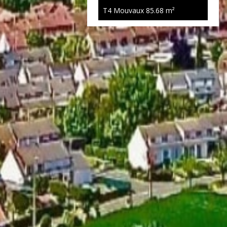
T4 Mouvaux
85.68 m²
Nouveauté
160 000 €
T3 Mouvaux
70 m²