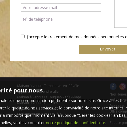
J'accepte le traitement de mes données personnelle
Maison à vendre Templeuve-en-Pévèle
orité pour nous
Appartement à vendre Lille
Nos Honor
Maison à vendre Le Touquet-Paris-Plage
timale et une communication pertinente sur notre site. Grace à ces 
Qui somm
Maison à vendre Linselles
Mentions l
er la qualité de nos services et la convivialité de notre site interne
Appartement à vendre Lille
Offre comp
Stationnement à vendre Lille
 à n'importe quel moment via la rubrique "Gérer les cookies" en bas d
Plan du sit
elles, veuillez consulter
notre politique de confidentialité
.
Espace pro