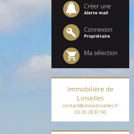
Créer une
Alerte mail
Connexion
Propriétaire
Ma sélection
Immobilière de
Linselles
contact@immolinselles.fr
03 20 28 87 90