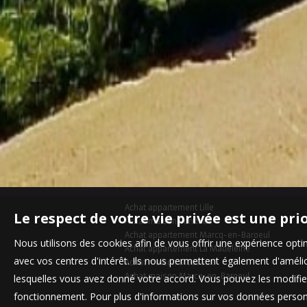
Achat appartement Lille
Le respect de votre vie privée est une pri
Achat maison Bondues
Achat appartement Marcq-en-Baroeul
Nous utilisons des cookies afin de vous offrir une expérience op
Achat appartement La Madeleine
avec vos centres d'intérêt. Ils nous permettent également d'amélior
Achat maison Mouvaux
Achat maison Marcq-en-Baroeul
lesquelles vous avez donné votre accord. Vous pouvez les modifier
fonctionnement. Pour plus d'informations sur vos données personn