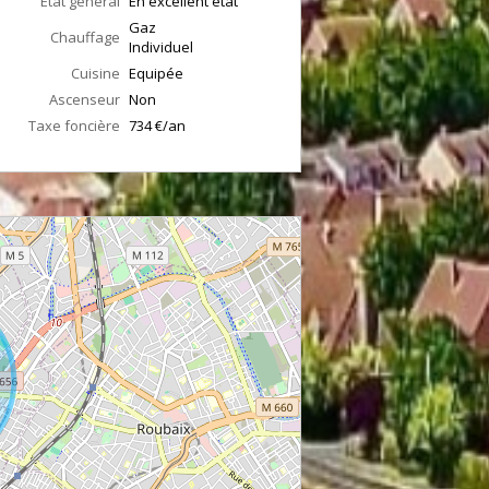
État général
En excellent état
Gaz
Chauffage
Individuel
Cuisine
Equipée
Ascenseur
Non
Taxe foncière
734 €/an