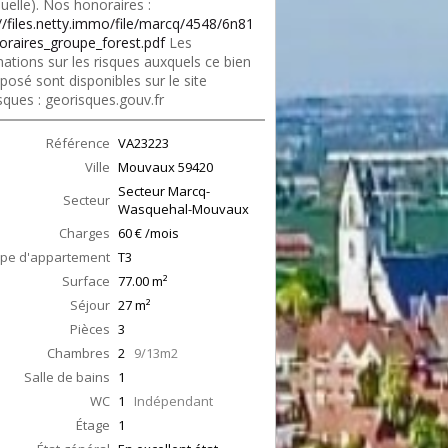
duelle). Nos honoraires :
://files.netty.immo/file/marcq/4548/6n81
oraires_groupe_forest.pdf
Les
ations sur les risques auxquels ce bien
posé sont disponibles sur le site
sques : georisques.gouv.fr
Référence
VA23223
Ville
Mouvaux
59420
Secteur Marcq-
Secteur
Wasquehal-Mouvaux
Charges
60 € /mois
pe d'appartement
T3
Surface
77.00
m²
Séjour
27
m²
Pièces
3
Chambres
2
9/13m2
Salle de bains
1
WC
1
Indépendant
Étage
1