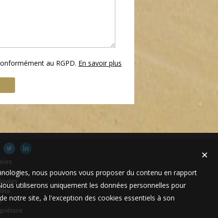
s conformément au RGPD.
En savoir plus
✕
aires
technologies, nous pouvons vous proposer du contenu en rapport
es-nous
égales
t. Nous utiliserons uniquement les données personnelles pour
lète
e notre site, à l'exception des cookies essentiels à son
e
priétaire