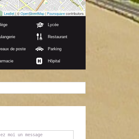
Leaflet
| ©
OpenStreetMap
|
Foursquare
contributors
lège
Lycée
langerie
Restaurant
reaux de poste
Parking
armacie
Hôpital