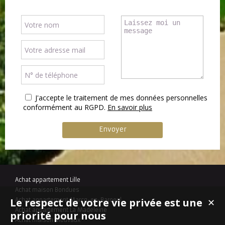
J'accepte le traitement de mes données personnelles
conformément au RGPD.
En savoir plus
Achat appartement Lille
Achat maison Bondues
Le respect de votre vie privée est une
Achat appartement Marcq-en-Baroeul
✕
Achat appartement La Madeleine
priorité pour nous
Achat maison Mouvaux