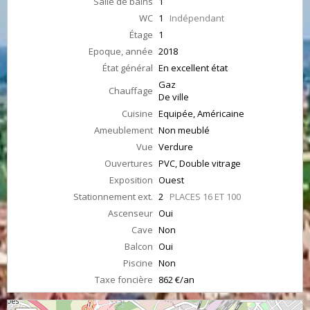
Salle de bains
1
WC
1
Indépendant
Étage
1
Epoque, année
2018
État général
En excellent état
Gaz
Chauffage
De ville
Cuisine
Equipée, Américaine
Ameublement
Non meublé
Vue
Verdure
Ouvertures
PVC, Double vitrage
Exposition
Ouest
Stationnement ext.
2
PLACES 16 ET 100
Ascenseur
Oui
Cave
Non
Balcon
Oui
Piscine
Non
Taxe foncière
862 €/an