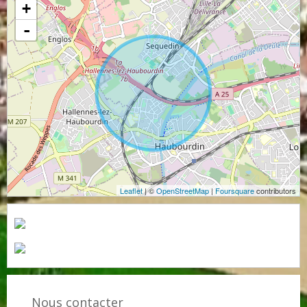
+
-
Leaflet
| ©
OpenStreetMap
|
Foursquare
contributors
Nous contacter