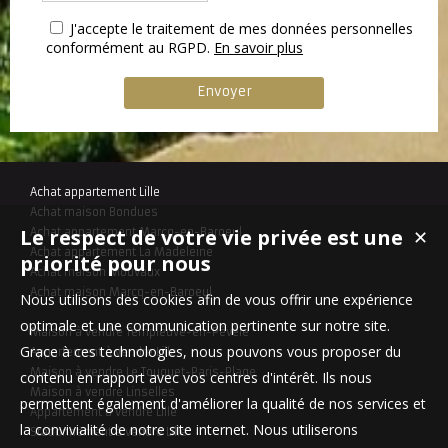
J'accepte le traitement de mes données personnelles
conformément au RGPD.
En savoir plus
Achat appartement Lille
Achat maison Bondues
Le respect de votre vie privée est une
Achat appartement Marcq-en-Baroeul
✕
Achat appartement La Madeleine
priorité pour nous
Achat maison Mouvaux
Achat maison Marcq-en-Baroeul
Nous utilisons des cookies afin de vous offrir une expérience
optimale et une communication pertinente sur notre site.
Maison à vendre Templeuve-en-Pévèle
Grace à ces technologies, nous pouvons vous proposer du
Appartement à vendre Lille
Maison à vendre Le Touquet-Paris-Plage
contenu en rapport avec vos centres d'intérêt. Ils nous
Maison à vendre Linselles
permettent également d'améliorer la qualité de nos services et
Appartement à vendre Lille
la convivialité de notre site internet. Nous utiliserons
Stationnement à vendre Lille