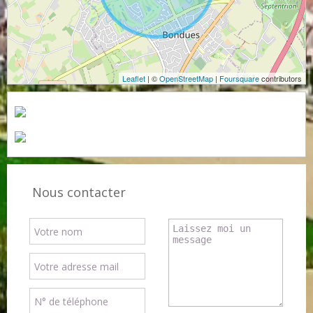
Leaflet
| ©
OpenStreetMap
|
Foursquare
contributors
Nous contacter