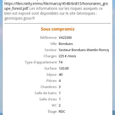
https://files.netty.immo/file/marcq/4548/6n815/honoraires_gro
upe_forest.pdf
Les informations sur les risques auxquels ce
bien est exposé sont disponibles sur le site Géorisques :
georisques.gouv.fr
Sous compromis
Référence
VA22365
Ville
Bondues
Secteur
Secteur Bondues-Wambr-Roncq
Charges
225 € /mois
Type d'appartement
T4
Surface
120.00
Séjour
40
Pièces
4
Chambres
3
Salle de bains
1
Salle d'eau
1
WC
2
Étage
RDC