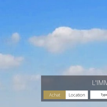
L'IM
Achat
Location
Type