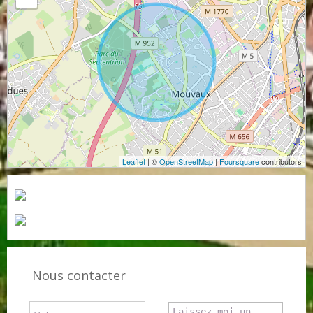
Leaflet
| ©
OpenStreetMap
|
Foursquare
contributors
Nous contacter