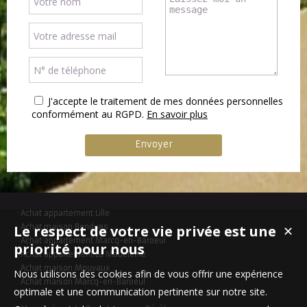
J'accepte le traitement de mes données personnelles
conformément au RGPD.
En savoir plus
Achat appartement Lille
Le respect de votre vie privée est une
Achat maison Bondues
✕
Achat appartement Marcq-en-Baroeul
priorité pour nous
Achat appartement La Madeleine
Achat maison Mouvaux
Nous utilisons des cookies afin de vous offrir une expérience
Achat maison Marcq-en-Baroeul
optimale et une communication pertinente sur notre site.