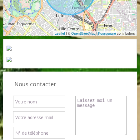
Leaflet
| ©
OpenStreetMap
|
Foursquare
contributors
Nous contacter