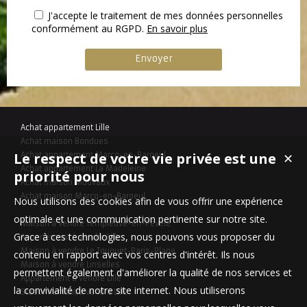
J'accepte le traitement de mes données personnelles
conformément au RGPD.
En savoir plus
Achat appartement Lille
Achat maison Bondues
Le respect de votre vie privée est une
Achat appartement Marcq-en-Baroeul
✕
Achat appartement La Madeleine
priorité pour nous
Achat maison Mouvaux
Achat maison Marcq-en-Baroeul
Nous utilisons des cookies afin de vous offrir une expérience
optimale et une communication pertinente sur notre site.
Maison à vendre Templeuve-en-Pévèle
Grace à ces technologies, nous pouvons vous proposer du
Appartement à vendre Lille
Maison à vendre Le Touquet-Paris-Plage
contenu en rapport avec vos centres d'intérêt. Ils nous
Maison à vendre Linselles
permettent également d'améliorer la qualité de nos services et
Appartement à vendre Lille
la convivialité de notre site internet. Nous utiliserons
Stationnement à vendre Lille