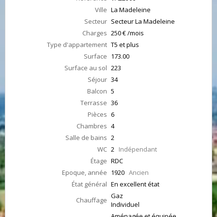
Ville
La Madeleine
Secteur
Secteur La Madeleine
Charges
250 € /mois
Type d'appartement
T5 et plus
Surface
173.00
Surface au sol
223
Séjour
34
Balcon
5
Terrasse
36
Pièces
6
Chambres
4
Salle de bains
2
WC
2
Indépendant
Étage
RDC
Epoque, année
1920
Ancien
État général
En excellent état
Gaz
Chauffage
Individuel
Aménagée et équipée,