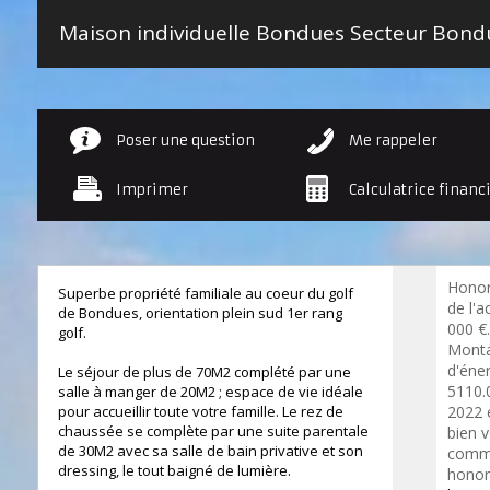
Poser une question
Me rappeler
Imprimer
Calculatrice financ
Honor
Superbe propriété familiale au coeur du golf
de l'a
de Bondues, orientation plein sud 1er rang
000 €.
golf.
Monta
d'éne
Le séjour de plus de 70M2 complété par une
5110.
salle à manger de 20M2 ; espace de vie idéale
pour accueillir toute votre famille. Le rez de
2022 
chaussée se complète par une suite parentale
bien 
de 30M2 avec sa salle de bain privative et son
commer
dressing, le tout baigné de lumière.
honora