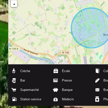
-
Crèche
École
Col
Bar
Presse
Bou
Supermarché
Banque
Bu
Station service
Médecin
Ph