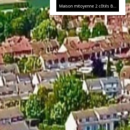
Maison mitoyenne 2 côtés Bondues
Très rare
1 390 000 €
Maison Bondues
312 m²