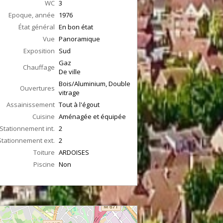
WC
3
Epoque, année
1976
État général
En bon état
Vue
Panoramique
Exposition
Sud
Gaz
Chauffage
De ville
Bois/Aluminium, Double
Ouvertures
vitrage
Assainissement
Tout à l'égout
Cuisine
Aménagée et équipée
Stationnement int.
2
Stationnement ext.
2
Toiture
ARDOISES
Piscine
Non