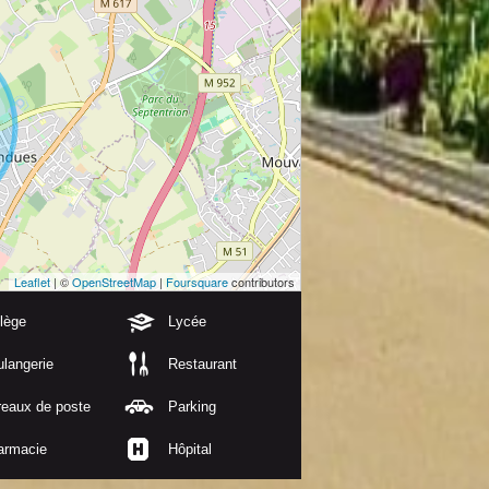
Leaflet
| ©
OpenStreetMap
|
Foursquare
contributors
lège
Lycée
langerie
Restaurant
reaux de poste
Parking
armacie
Hôpital