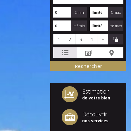
€ min
€ max
m² min
m² max
1
2
3
4
+
Estimation
de votre bien
Découvrir
nos services