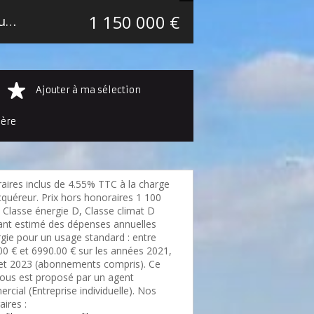
1 150 000 €
Maison individuelle Bondues Secteur Bondues-Wambr-Roncq
241 m²
Ajouter à ma sélection
ière
aires inclus de 4.55% TTC à la charge
cquéreur. Prix hors honoraires 1 100
 Classe énergie D, Classe climat D
nt estimé des dépenses annuelles
rgie pour un usage standard : entre
00 € et 6990.00 € sur les années 2021,
et 2023 (abonnements compris). Ce
vous est proposé par un agent
cial (Entreprise individuelle). Nos
ires :