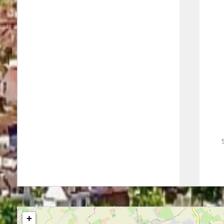
170 m²
+