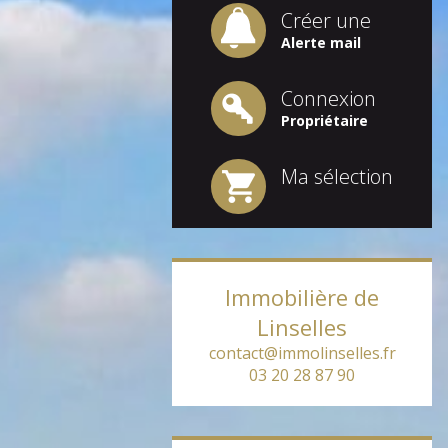
Créer une
Alerte mail
Connexion
Propriétaire
Ma sélection
Immobilière de
Linselles
contact@immolinselles.fr
03 20 28 87 90