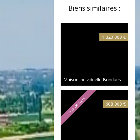
Biens similaires :
1 320 000 €
Maison individuelle Bondues
268.58 
Coup de cœur
608 000 €