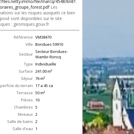
://files.netty.immo/file/marcq/4548/6n81
oraires_groupe_forest.pdf
Les
ations sur les risques auxquels ce bien
posé sont disponibles sur le site
sques : georisques.gouv.fr
Référence
VM38470
Ville
Bondues
59910
Secteur Bondues-
Secteur
Wambr-Roncq
Type
Individuelle
Surface
241.00
m²
Séjour
76
m²
perficie du terrain
17 a 45 ca
Terrasse
50
m²
Pièces
10
Chambres
5
Niveaux
2
Salle de bains
2
Salle d'eau
1