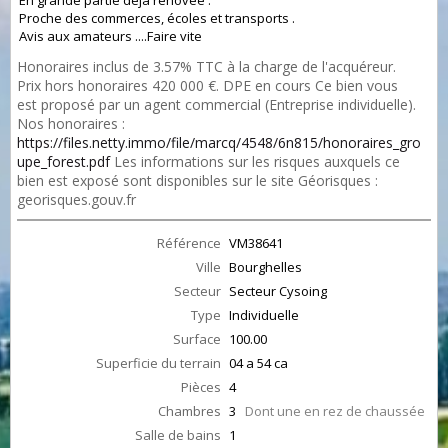
En grande partie déja rénovéé .
Proche des commerces, écoles et transports .
Avis aux amateurs ....Faire vite
Honoraires inclus de 3.57% TTC à la charge de l'acquéreur.
Prix hors honoraires 420 000 €. DPE en cours Ce bien vous
est proposé par un agent commercial (Entreprise individuelle).
Nos honoraires :
https://files.netty.immo/file/marcq/4548/6n815/honoraires_gro
upe_forest.pdf
Les informations sur les risques auxquels ce
bien est exposé sont disponibles sur le site Géorisques :
georisques.gouv.fr
Référence
VM38641
Ville
Bourghelles
Secteur
Secteur Cysoing
Type
Individuelle
Surface
100.00
Superficie du terrain
04 a 54 ca
Pièces
4
Chambres
3
Dont une en rez de chaussée
Salle de bains
1