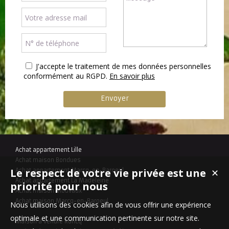
J'accepte le traitement de mes données personnelles
conformément au RGPD.
En savoir plus
Achat appartement Lille
Achat maison Bondues
Le respect de votre vie privée est une
Achat appartement Marcq-en-Baroeul
✕
Achat appartement La Madeleine
priorité pour nous
Achat maison Mouvaux
Achat maison Marcq-en-Baroeul
Nous utilisons des cookies afin de vous offrir une expérience
optimale et une communication pertinente sur notre site.
Maison à vendre Roncq