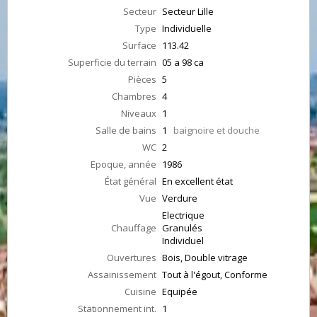
Secteur
Secteur Lille
Type
Individuelle
Surface
113.42
Superficie du terrain
05 a 98 ca
Pièces
5
Chambres
4
Niveaux
1
Salle de bains
1
baignoire et douche
WC
2
Epoque, année
1986
État général
En excellent état
Vue
Verdure
Electrique
Chauffage
Granulés
Individuel
Ouvertures
Bois, Double vitrage
Assainissement
Tout à l'égout, Conforme
Cuisine
Equipée
Stationnement int.
1