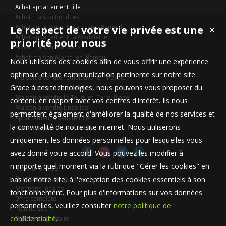
Achat appartement Lille
Achat maison Bondues
Le respect de votre vie privée est une
Achat appartement Marcq-en-Baroeul
✕
Achat appartement La Madeleine
priorité pour nous
Achat maison Mouvaux
Achat maison Marcq-en-Baroeul
Nous utilisons des cookies afin de vous offrir une expérience
optimale et une communication pertinente sur notre site.
Maison à vendre Templeuve-en-Pévèle
Grace à ces technologies, nous pouvons vous proposer du
Appartement à vendre Lille
Maison à vendre Le Touquet-Paris-Plage
contenu en rapport avec vos centres d'intérêt. Ils nous
Maison à vendre Linselles
permettent également d'améliorer la qualité de nos services et
Appartement à vendre Lille
la convivialité de notre site internet. Nous utiliserons
Stationnement à vendre Lille
uniquement les données personnelles pour lesquelles vous
avez donné votre accord. Vous pouvez les modifier à
n'importe quel moment via la rubrique "Gérer les cookies" en
Nos Honoraires
bas de notre site, à l'exception des cookies essentiels à son
Qui sommes-nous
Mentions légales
fonctionnement. Pour plus d'informations sur vos données
Offre complète
personnelles, veuillez consulter
notre politique de
Plan du site
confidentialité
.
Espace propriétaire