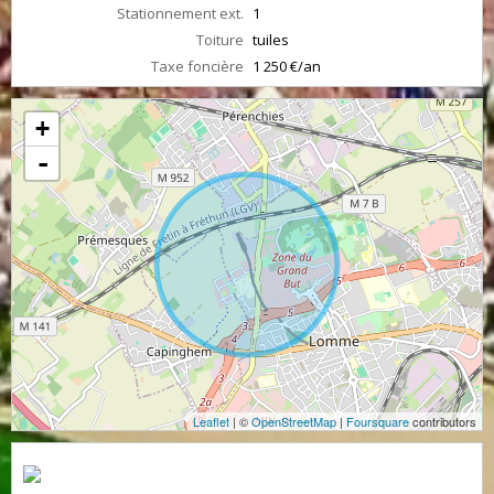
Stationnement ext.
1
Toiture
tuiles
Taxe foncière
1 250 €/an
+
-
Leaflet
| ©
OpenStreetMap
|
Foursquare
contributors