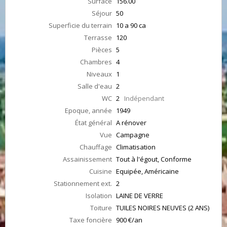
Surface
156.00
Séjour
50
Superficie du terrain
10 a 90 ca
Terrasse
120
Pièces
5
Chambres
4
Niveaux
1
Salle d'eau
2
WC
2
Indépendant
Epoque, année
1949
État général
A rénover
Vue
Campagne
Chauffage
Climatisation
Assainissement
Tout à l'égout, Conforme
Cuisine
Equipée, Américaine
Stationnement ext.
2
Isolation
LAINE DE VERRE
Toiture
TUILES NOIRES NEUVES (2 ANS)
Taxe foncière
900 €/an