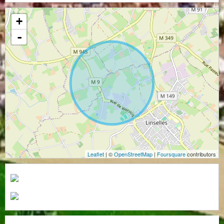
+
-
Leaflet
| ©
OpenStreetMap
|
Foursquare
contributors