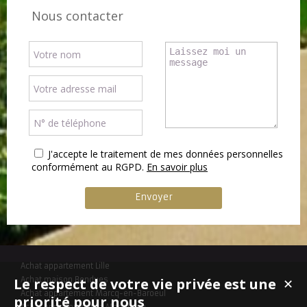
Nous contacter
J'accepte le traitement de mes données personnelles
conformément au RGPD.
En savoir plus
Achat appartement Lille
Le respect de votre vie privée est une
Achat maison Bondues
✕
Achat appartement Marcq-en-Baroeul
priorité pour nous