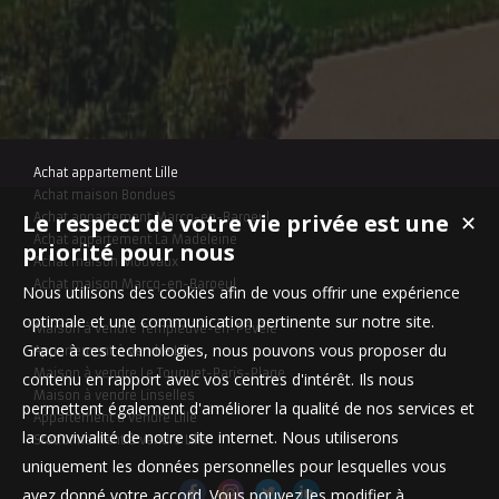
Achat appartement Lille
Achat maison Bondues
Le respect de votre vie privée est une
✕
Achat appartement Marcq-en-Baroeul
Achat appartement La Madeleine
priorité pour nous
Achat maison Mouvaux
Achat maison Marcq-en-Baroeul
Nous utilisons des cookies afin de vous offrir une expérience
optimale et une communication pertinente sur notre site.
Maison à vendre Templeuve-en-Pévèle
Grace à ces technologies, nous pouvons vous proposer du
Appartement à vendre Lille
Maison à vendre Le Touquet-Paris-Plage
contenu en rapport avec vos centres d'intérêt. Ils nous
Maison à vendre Linselles
permettent également d'améliorer la qualité de nos services et
Appartement à vendre Lille
la convivialité de notre site internet. Nous utiliserons
Stationnement à vendre Lille
uniquement les données personnelles pour lesquelles vous
avez donné votre accord. Vous pouvez les modifier à