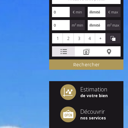
€ min
€ max
m² min
m² max
1
2
3
4
+
Estimation
de votre bien
Découvrir
nos services