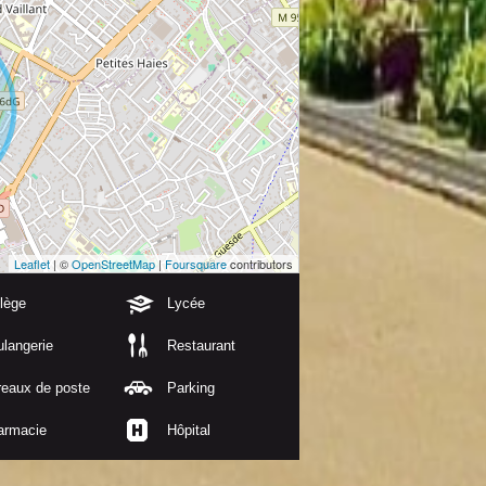
Leaflet
| ©
OpenStreetMap
|
Foursquare
contributors
lège
Lycée
langerie
Restaurant
reaux de poste
Parking
armacie
Hôpital