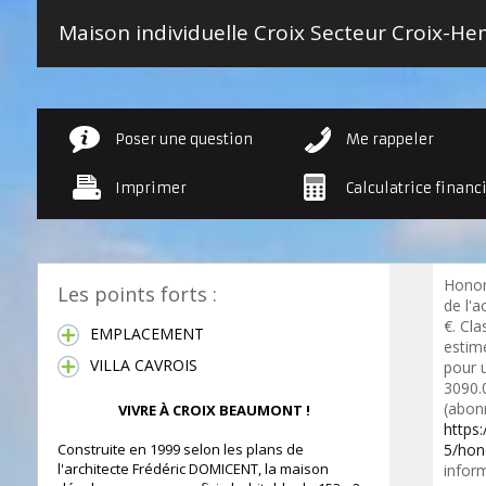
Poser une question
Me rappeler
Imprimer
Calculatrice financ
Honor
Les points forts :
de l'a
€. Cl
EMPLACEMENT
estim
VILLA CAVROIS
pour 
3090.
(abon
VIVRE À CROIX BEAUMONT !
https
Construite en 1999 selon les plans de
5/hon
l'architecte Frédéric DOMICENT, la maison
inform