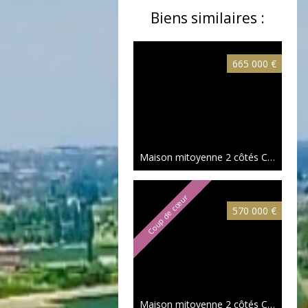
Biens similaires :
665 000 €
Maison mitoyenne 2 côtés Croix
138 
Coup de cœur
570 000 €
Maison mitoyenne 2 côtés Croix
191 