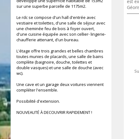
développe une superficie habitable de 153m2
est ex
sur une superbe parcelle de 1175m2.
Géori
Le rdc se compose d'un hall d'entrée avec
vestiaire et toilettes, d'une salle de séjour avec
une cheminée feu de bois à foyer ouvert,
d'une cuisine équipée avec son cellier- lingerie-
chaufferie attenant, d'un bureau.
L'étage offre trois grandes et belles chambres
toutes munies de placards, une salle de bains
complète (baignoire, douche, toilettes et
double vasques) et une salle de douche (avec
m²
Su
wc).
Une cave et un garage deux voitures viennent
compléter l'ensemble.
Possibilité d'extension.
NOUVEAUTÉ À DECOUVRIR RAPIDEMENT !
m²