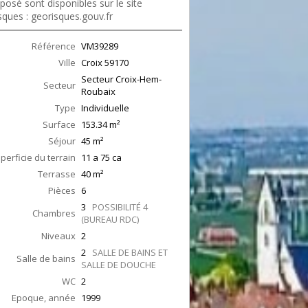
posé sont disponibles sur le site
sques : georisques.gouv.fr
Référence
VM39289
Ville
Croix
59170
Secteur Croix-Hem-
Secteur
Roubaix
Type
Individuelle
Surface
153.34
m²
Séjour
45
m²
perficie du terrain
11 a 75 ca
Terrasse
40
m²
Pièces
6
3
POSSIBILITÉ 4
Chambres
(BUREAU RDC)
Niveaux
2
2
SALLE DE BAINS ET
Salle de bains
SALLE DE DOUCHE
WC
2
Epoque, année
1999