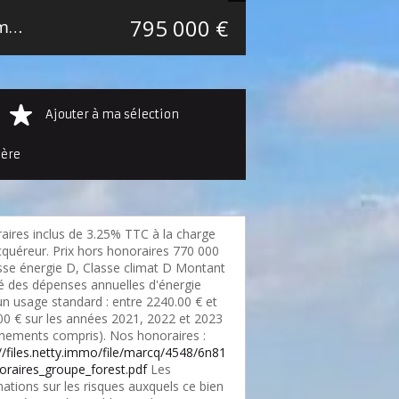
795 000 €
Maison individuelle Croix Secteur Croix-Hem-Roubaix
153.34 m²
Ajouter à ma sélection
ière
aires inclus de 3.25% TTC à la charge
cquéreur. Prix hors honoraires 770 000
asse énergie D, Classe climat D Montant
é des dépenses annuelles d'énergie
un usage standard : entre 2240.00 € et
00 € sur les années 2021, 2022 et 2023
nements compris). Nos honoraires :
://files.netty.immo/file/marcq/4548/6n81
oraires_groupe_forest.pdf
Les
ations sur les risques auxquels ce bien