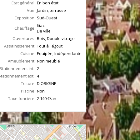
État général
En bon état
Vue
Jardin, terrasse
Exposition
Sud-Ouest
Gaz
Chauffage
De ville
Ouvertures
Bois, Double vitrage
Assainissement
Tout à l'égout
Cuisine
Equipée, Indépendante
Ameublement
Non meublé
Stationnement int.
2
Stationnement ext.
4
Toiture
D'ORIGINE
Piscine
Non
Taxe foncière
2 140 €/an