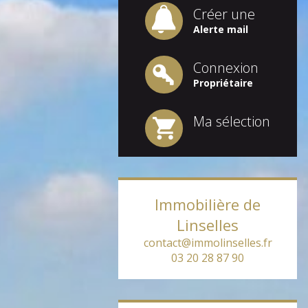
Créer une
Alerte mail
Connexion
Propriétaire
Ma sélection
Immobilière de
Linselles
contact@immolinselles.fr
03 20 28 87 90