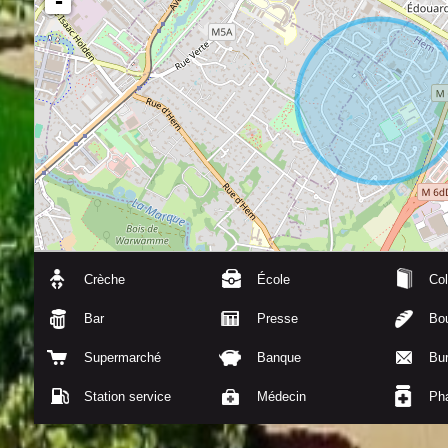
-
Crèche
École
Col
Bar
Presse
Bou
Supermarché
Banque
Bu
Station service
Médecin
Ph