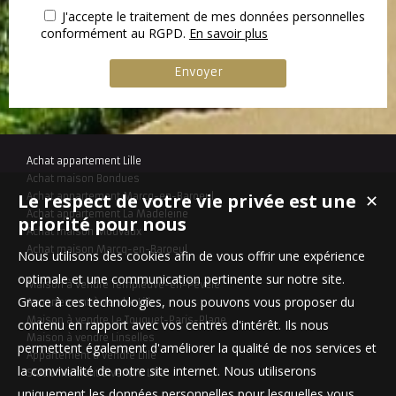
J'accepte le traitement de mes données personnelles
conformément au RGPD.
En savoir plus
Achat appartement Lille
Achat maison Bondues
Le respect de votre vie privée est une
Achat appartement Marcq-en-Baroeul
✕
Achat appartement La Madeleine
priorité pour nous
Achat maison Mouvaux
Achat maison Marcq-en-Baroeul
Nous utilisons des cookies afin de vous offrir une expérience
optimale et une communication pertinente sur notre site.
Maison à vendre Templeuve-en-Pévèle
Grace à ces technologies, nous pouvons vous proposer du
Appartement à vendre Lille
Maison à vendre Le Touquet-Paris-Plage
contenu en rapport avec vos centres d'intérêt. Ils nous
Maison à vendre Linselles
permettent également d'améliorer la qualité de nos services et
Appartement à vendre Lille
la convivialité de notre site internet. Nous utiliserons
Stationnement à vendre Lille
uniquement les données personnelles pour lesquelles vous