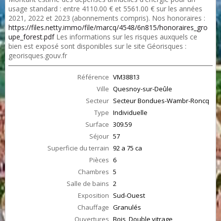
usage standard : entre 4110.00 € et 5561.00 € sur les années
2021, 2022 et 2023 (abonnements compris). Nos honoraires :
https://files.netty.immo/file/marcq/4548/6n815/honoraires_gro
upe_forest.pdf
Les informations sur les risques auxquels ce
bien est exposé sont disponibles sur le site Géorisques :
georisques.gouv.fr
Référence
VM38813
Ville
Quesnoy-sur-Deûle
Secteur
Secteur Bondues-Wambr-Roncq
Type
Individuelle
Surface
309.59
Séjour
57
Superficie du terrain
92 a 75 ca
Pièces
6
Chambres
5
Salle de bains
2
Exposition
Sud-Ouest
Chauffage
Granulés
Ouvertures
Bois, Double vitrage