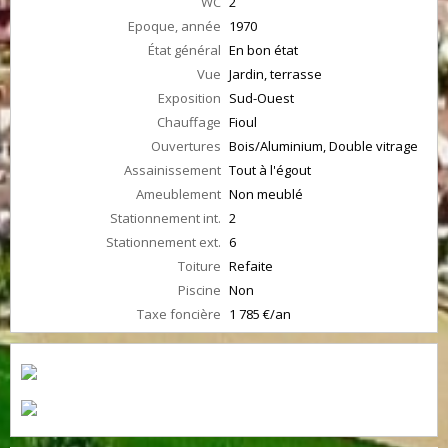
WC
2
Epoque, année
1970
État général
En bon état
Vue
Jardin, terrasse
Exposition
Sud-Ouest
Chauffage
Fioul
Ouvertures
Bois/Aluminium, Double vitrage
Assainissement
Tout à l'égout
Ameublement
Non meublé
Stationnement int.
2
Stationnement ext.
6
Toiture
Refaite
Piscine
Non
Taxe foncière
1 785 €/an