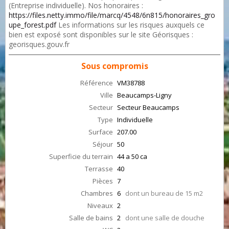
(Entreprise individuelle). Nos honoraires :
https://files.netty.immo/file/marcq/4548/6n815/honoraires_gro
upe_forest.pdf
Les informations sur les risques auxquels ce
bien est exposé sont disponibles sur le site Géorisques :
georisques.gouv.fr
Sous compromis
Référence
VM38788
Ville
Beaucamps-Ligny
Secteur
Secteur Beaucamps
Type
Individuelle
Surface
207.00
Séjour
50
Superficie du terrain
44 a 50 ca
Terrasse
40
Pièces
7
Chambres
6
dont un bureau de 15 m2
Niveaux
2
Salle de bains
2
dont une salle de douche