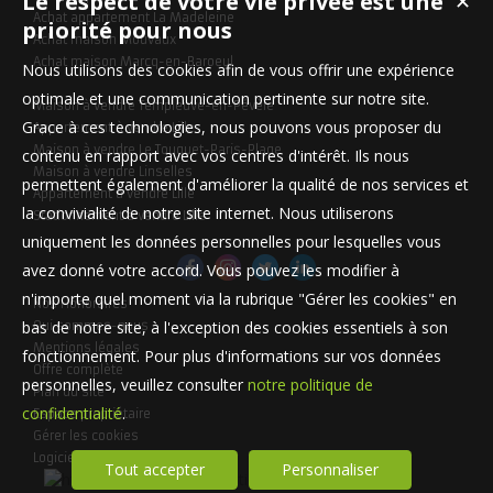
Le respect de votre vie privée est une
✕
Achat appartement La Madeleine
priorité pour nous
Achat maison Mouvaux
Achat maison Marcq-en-Baroeul
Nous utilisons des cookies afin de vous offrir une expérience
optimale et une communication pertinente sur notre site.
Maison à vendre Templeuve-en-Pévèle
Grace à ces technologies, nous pouvons vous proposer du
Appartement à vendre Lille
Maison à vendre Le Touquet-Paris-Plage
contenu en rapport avec vos centres d'intérêt. Ils nous
Maison à vendre Linselles
permettent également d'améliorer la qualité de nos services et
Appartement à vendre Lille
la convivialité de notre site internet. Nous utiliserons
Stationnement à vendre Lille
uniquement les données personnelles pour lesquelles vous
avez donné votre accord. Vous pouvez les modifier à
n'importe quel moment via la rubrique "Gérer les cookies" en
Nos Honoraires
bas de notre site, à l'exception des cookies essentiels à son
Qui sommes-nous
Mentions légales
fonctionnement. Pour plus d'informations sur vos données
Offre complète
personnelles, veuillez consulter
notre politique de
Plan du site
confidentialité
.
Espace propriétaire
Gérer les cookies
Logiciel immobilier
Tout accepter
Personnaliser