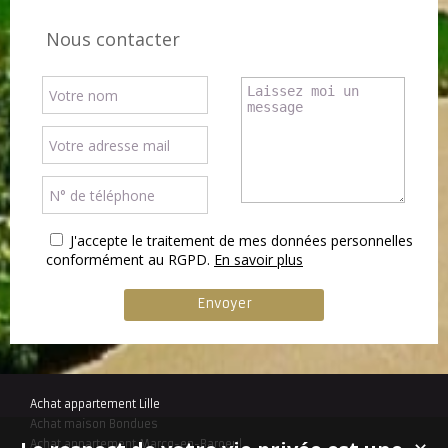
Nous contacter
J'accepte le traitement de mes données personnelles
conformément au RGPD.
En savoir plus
Achat appartement Lille
Achat maison Bondues
Achat appartement Marcq-en-Baroeul