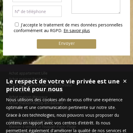
J'accepte le traitement de mes données personnelles
conformément au RGPD.
En savoir plus
Achat appartement Lille
Le respect de votre vie privée est une
Achat maison Bondues
✕
Achat appartement Marcq-en-Baroeul
priorité pour nous
Achat appartement La Madeleine
Achat maison Mouvaux
Nous utilisons des cookies afin de vous offrir une expérience
Achat maison Marcq-en-Baroeul
optimale et une communication pertinente sur notre site.
Grace à ces technologies, nous pouvons vous proposer du
Maison à vendre Templeuve-en-Pévèle
Appartement à vendre Lille
contenu en rapport avec vos centres d'intérêt. Ils nous
Maison à vendre Le Touquet-Paris-Plage
permettent également d'améliorer la qualité de nos services et
Maison à vendre Linselles