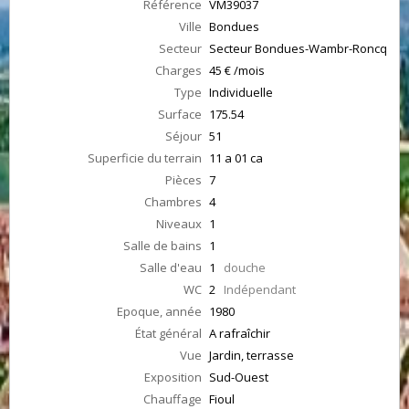
Référence
VM39037
Ville
Bondues
Secteur
Secteur Bondues-Wambr-Roncq
Charges
45 € /mois
Type
Individuelle
Surface
175.54
Séjour
51
Superficie du terrain
11 a 01 ca
Pièces
7
Chambres
4
Niveaux
1
Salle de bains
1
Salle d'eau
1
douche
WC
2
Indépendant
Epoque, année
1980
État général
A rafraîchir
Vue
Jardin, terrasse
Exposition
Sud-Ouest
Chauffage
Fioul