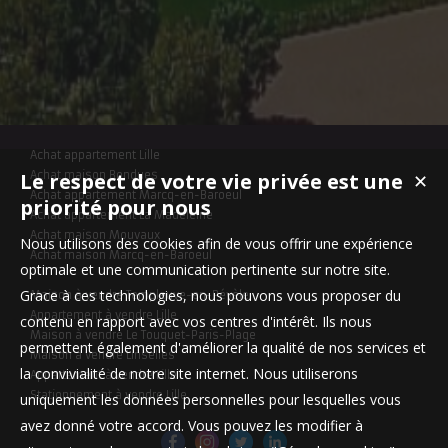
Achat appartement Lille
Le respect de votre vie privée est une
Achat maison Bondues
✕
Achat appartement Marcq-en-Baroeul
priorité pour nous
Achat appartement La Madeleine
Achat maison Mouvaux
Nous utilisons des cookies afin de vous offrir une expérience
Achat maison Marcq-en-Baroeul
optimale et une communication pertinente sur notre site.
Grace à ces technologies, nous pouvons vous proposer du
Maison à vendre Templeuve-en-Pévèle
Appartement à vendre Lille
contenu en rapport avec vos centres d'intérêt. Ils nous
Maison à vendre Le Touquet-Paris-Plage
permettent également d'améliorer la qualité de nos services et
Maison à vendre Linselles
la convivialité de notre site internet. Nous utiliserons
Appartement à vendre Lille
Stationnement à vendre Lille
uniquement les données personnelles pour lesquelles vous
avez donné votre accord. Vous pouvez les modifier à