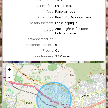
État général
En bon état
Vue
Panoramique
Ouvertures
Bois/PVC, Double vitrage
Assainissement
Fosse septique
Aménagée et équipée,
Cuisine
Indépendante
Stationnement int.
1
Stationnement ext.
6
Piscine
Oui
Taxe foncière
3 191 €/an
+
-