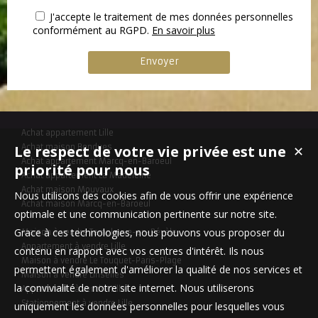
J'accepte le traitement de mes données personnelles
conformément au RGPD.
En savoir plus
Achat appartement Lille
Le respect de votre vie privée est une
Achat maison Bondues
✕
Achat appartement Marcq-en-Baroeul
priorité pour nous
Achat appartement La Madeleine
Achat maison Mouvaux
Nous utilisons des cookies afin de vous offrir une expérience
Achat maison Marcq-en-Baroeul
optimale et une communication pertinente sur notre site.
Grace à ces technologies, nous pouvons vous proposer du
Maison à vendre Templeuve-en-Pévèle
Appartement à vendre Lille
contenu en rapport avec vos centres d'intérêt. Ils nous
Maison à vendre Le Touquet-Paris-Plage
permettent également d'améliorer la qualité de nos services et
Maison à vendre Linselles
la convivialité de notre site internet. Nous utiliserons
Appartement à vendre Lille
Stationnement à vendre Lille
uniquement les données personnelles pour lesquelles vous