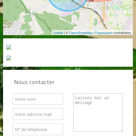
Leaflet
| ©
OpenStreetMap
|
Foursquare
contributors
Nous contacter