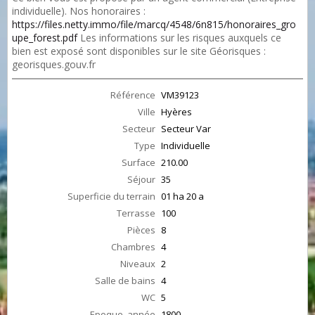
individuelle). Nos honoraires :
https://files.netty.immo/file/marcq/4548/6n815/honoraires_gro
upe_forest.pdf
Les informations sur les risques auxquels ce
bien est exposé sont disponibles sur le site Géorisques :
georisques.gouv.fr
Référence
VM39123
Ville
Hyères
Secteur
Secteur Var
Type
Individuelle
Surface
210.00
Séjour
35
Superficie du terrain
01 ha 20 a
Terrasse
100
Pièces
8
Chambres
4
Niveaux
2
Salle de bains
4
WC
5
Epoque, année
1800