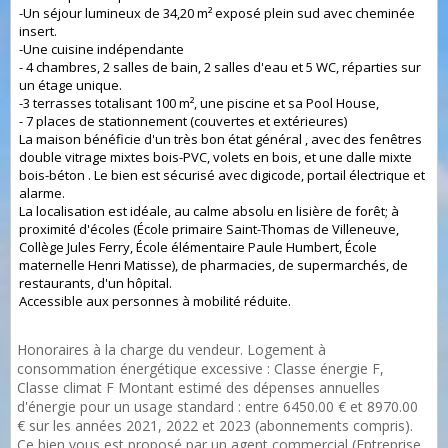
-Un séjour lumineux de 34,20 m² exposé plein sud avec cheminée
insert.
-Une cuisine indépendante
- 4 chambres, 2 salles de bain, 2 salles d'eau et 5 WC, réparties sur
un étage unique.
-3 terrasses totalisant 100 m², une piscine et sa Pool House,
- 7 places de stationnement (couvertes et extérieures)
La maison bénéficie d'un très bon état général , avec des fenêtres
double vitrage mixtes bois-PVC, volets en bois, et une dalle mixte
bois-béton . Le bien est sécurisé avec digicode, portail électrique et
alarme.
La localisation est idéale, au calme absolu en lisière de forêt; à
proximité d'écoles (École primaire Saint-Thomas de Villeneuve,
Collège Jules Ferry, École élémentaire Paule Humbert, École
maternelle Henri Matisse), de pharmacies, de supermarchés, de
restaurants, d'un hôpital.
Accessible aux personnes à mobilité réduite.
Honoraires à la charge du vendeur. Logement à
consommation énergétique excessive : Classe énergie F,
Classe climat F Montant estimé des dépenses annuelles
d'énergie pour un usage standard : entre 6450.00 € et 8970.00
€ sur les années 2021, 2022 et 2023 (abonnements compris).
Ce bien vous est proposé par un agent commercial (Entreprise