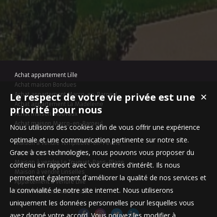
Achat appartement Lille
Achat maison Bondues
Le respect de votre vie privée est une
✕
Achat appartement Marcq-en-Baroeul
Achat appartement La Madeleine
priorité pour nous
Achat maison Mouvaux
Achat maison Marcq-en-Baroeul
Nous utilisons des cookies afin de vous offrir une expérience
optimale et une communication pertinente sur notre site.
Maison à vendre Templeuve-en-Pévèle
Grace à ces technologies, nous pouvons vous proposer du
Appartement à vendre Lille
Maison à vendre Le Touquet-Paris-Plage
contenu en rapport avec vos centres d'intérêt. Ils nous
Maison à vendre Linselles
permettent également d'améliorer la qualité de nos services et
Appartement à vendre Lille
la convivialité de notre site internet. Nous utiliserons
Stationnement à vendre Lille
uniquement les données personnelles pour lesquelles vous
avez donné votre accord. Vous pouvez les modifier à