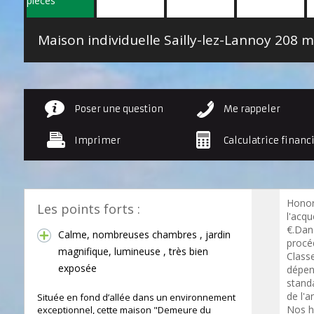
Maison individuelle Sailly-lez-Lannoy
208 m
Poser une question
Me rappeler
Imprimer
Calculatrice financ
Honor
Les points forts :
l'acqu
€.Dan
Calme, nombreuses chambres , jardin
procéd
magnifique, lumineuse , très bien
Class
exposée
dépen
standa
de l'a
Située en fond d’allée dans un environnement
Nos h
exceptionnel, cette maison "Demeure du