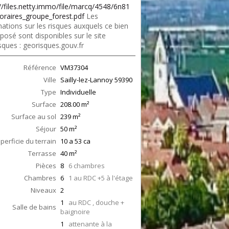
://files.netty.immo/file/marcq/4548/6n81
oraires_groupe_forest.pdf
Les
ations sur les risques auxquels ce bien
posé sont disponibles sur le site
sques : georisques.gouv.fr
Référence
VM37304
Ville
Sailly-lez-Lannoy
59390
Type
Individuelle
Surface
208.00
m²
Surface au sol
239
m²
Séjour
50
m²
perficie du terrain
10 a 53 ca
Terrasse
40
m²
Pièces
8
6 chambres
Chambres
6
1 au RDC +5 à l'étage
Niveaux
2
1
au RDC , douche +
Salle de bains
baignoire
1
attenante à la