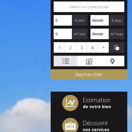
€ min
€ max
m² min
m² max
1
2
3
4
+
Estimation
de votre bien
Découvrir
nos services