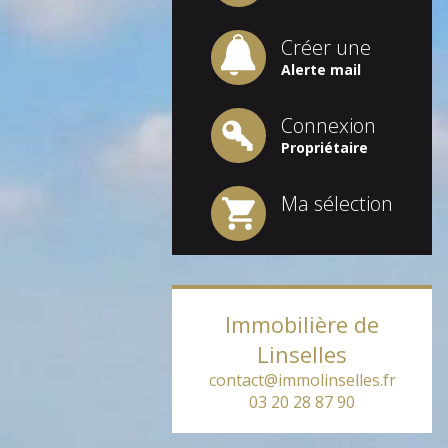
Créer une
Alerte mail
Connexion
Propriétaire
Ma sélection
Immobilière de
Linselles
contact@immolinselles.fr
03 20 28 87 90