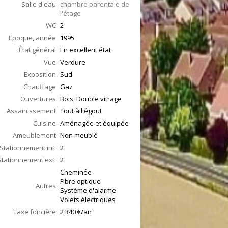
Salle d'eau
chambre parentale de
l'étage
WC
2
Epoque, année
1995
État général
En excellent état
Vue
Verdure
Exposition
Sud
Chauffage
Gaz
Ouvertures
Bois, Double vitrage
Assainissement
Tout à l'égout
Cuisine
Aménagée et équipée
Ameublement
Non meublé
Stationnement int.
2
Stationnement ext.
2
Cheminée
Fibre optique
Autres
Système d'alarme
Volets électriques
Taxe foncière
2 340 €/an