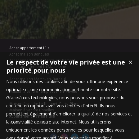
Achat appartement Lille
Achat maison Bondues
Le respect de votre vie privée est une
✕
Achat appartement Marcq-en-Baroeul
Achat appartement La Madeleine
priorité pour nous
Achat maison Mouvaux
Achat maison Marcq-en-Baroeul
Nous utilisons des cookies afin de vous offrir une expérience
optimale et une communication pertinente sur notre site.
Maison à vendre Templeuve-en-Pévèle
Grace à ces technologies, nous pouvons vous proposer du
Appartement à vendre Lille
Maison à vendre Le Touquet-Paris-Plage
contenu en rapport avec vos centres d'intérêt. Ils nous
Maison à vendre Linselles
permettent également d'améliorer la qualité de nos services et
Appartement à vendre Lille
la convivialité de notre site internet. Nous utiliserons
Stationnement à vendre Lille
uniquement les données personnelles pour lesquelles vous
avez donné votre accord. Vous pouvez les modifier à