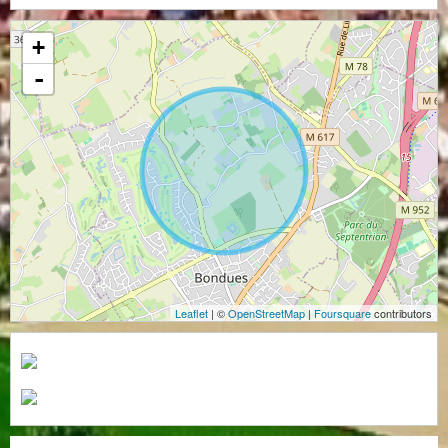
+
-
Leaflet
| ©
OpenStreetMap
|
Foursquare
contributors