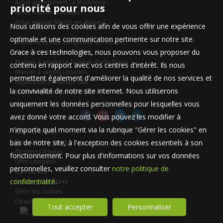
Achat appartement La Madeleine
priorité pour nous
Achat maison Mouvaux
Achat maison Marcq-en-Baroeul
Nous utilisons des cookies afin de vous offrir une expérience
optimale et une communication pertinente sur notre site.
Maison à vendre Templeuve-en-Pévèle
Grace à ces technologies, nous pouvons vous proposer du
Appartement à vendre Lille
Maison à vendre Le Touquet-Paris-Plage
contenu en rapport avec vos centres d'intérêt. Ils nous
Maison à vendre Linselles
permettent également d'améliorer la qualité de nos services et
Appartement à vendre Lille
la convivialité de notre site internet. Nous utiliserons
Stationnement à vendre Lille
uniquement les données personnelles pour lesquelles vous
avez donné votre accord. Vous pouvez les modifier à
n'importe quel moment via la rubrique "Gérer les cookies" en
Nos Honoraires
bas de notre site, à l'exception des cookies essentiels à son
Qui sommes-nous
Mentions légales
fonctionnement. Pour plus d'informations sur vos données
Offre complète
personnelles, veuillez consulter
notre politique de
Plan du site
confidentialité
.
Espace propriétaire
Gérer les cookies
Création site immobilier
Tout accepter
Personnaliser