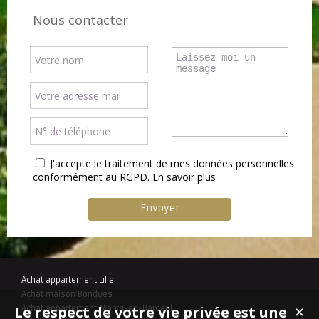
Nous contacter
J'accepte le traitement de mes données personnelles
conformément au RGPD.
En savoir plus
Achat appartement Lille
Achat maison Bondues
Le respect de votre vie privée est une
Achat appartement Marcq-en-Baroeul
✕