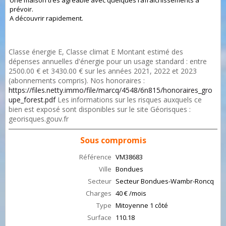
Une maison très agréable avec quelques rafraichissements à
prévoir.
A découvrir rapidement.
Classe énergie E, Classe climat E Montant estimé des
dépenses annuelles d'énergie pour un usage standard : entre
2500.00 € et 3430.00 € sur les années 2021, 2022 et 2023
(abonnements compris). Nos honoraires :
https://files.netty.immo/file/marcq/4548/6n815/honoraires_gro
upe_forest.pdf
Les informations sur les risques auxquels ce
bien est exposé sont disponibles sur le site Géorisques :
georisques.gouv.fr
Sous compromis
Référence
VM38683
Ville
Bondues
Secteur
Secteur Bondues-Wambr-Roncq
Charges
40 € /mois
Type
Mitoyenne 1 côté
Surface
110.18