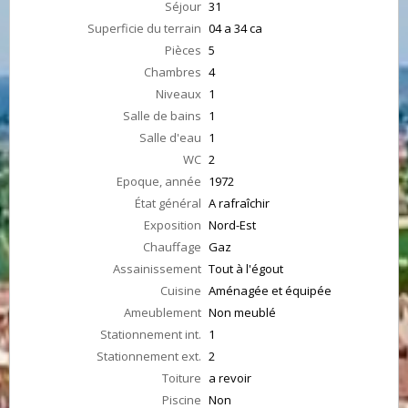
Séjour
31
Superficie du terrain
04 a 34 ca
Pièces
5
Chambres
4
Niveaux
1
Salle de bains
1
Salle d'eau
1
WC
2
Epoque, année
1972
État général
A rafraîchir
Exposition
Nord-Est
Chauffage
Gaz
Assainissement
Tout à l'égout
Cuisine
Aménagée et équipée
Ameublement
Non meublé
Stationnement int.
1
Stationnement ext.
2
Toiture
a revoir
Piscine
Non