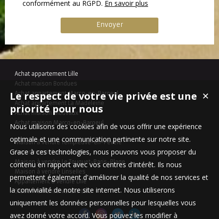
conformément au RGPD.
En savoir plus
Achat appartement Lille
Achat maison Bondues
Le respect de votre vie privée est une
Achat appartement Marcq-en-Baroeul
✕
Achat appartement La Madeleine
priorité pour nous
Achat maison Mouvaux
Achat maison Marcq-en-Baroeul
Nous utilisons des cookies afin de vous offrir une expérience
optimale et une communication pertinente sur notre site.
Maison à vendre Templeuve-en-Pévèle
Grace à ces technologies, nous pouvons vous proposer du
Appartement à vendre Lille
Maison à vendre Le Touquet-Paris-Plage
contenu en rapport avec vos centres d'intérêt. Ils nous
Maison à vendre Linselles
permettent également d'améliorer la qualité de nos services et
Appartement à vendre Lille
la convivialité de notre site internet. Nous utiliserons
Stationnement à vendre Lille
uniquement les données personnelles pour lesquelles vous
avez donné votre accord. Vous pouvez les modifier à