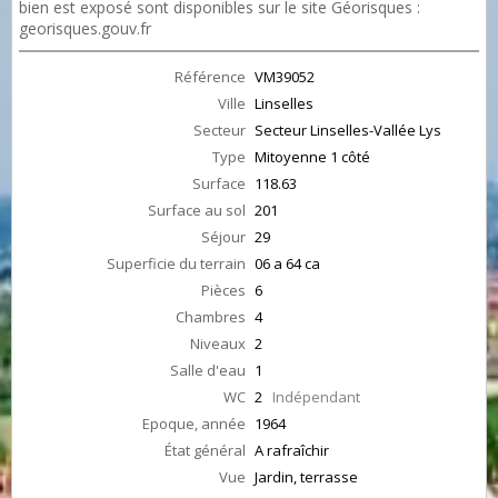
bien est exposé sont disponibles sur le site Géorisques :
georisques.gouv.fr
Référence
VM39052
Ville
Linselles
Secteur
Secteur Linselles-Vallée Lys
Type
Mitoyenne 1 côté
Surface
118.63
Surface au sol
201
Séjour
29
Superficie du terrain
06 a 64 ca
Pièces
6
Chambres
4
Niveaux
2
Salle d'eau
1
WC
2
Indépendant
Epoque, année
1964
État général
A rafraîchir
Vue
Jardin, terrasse