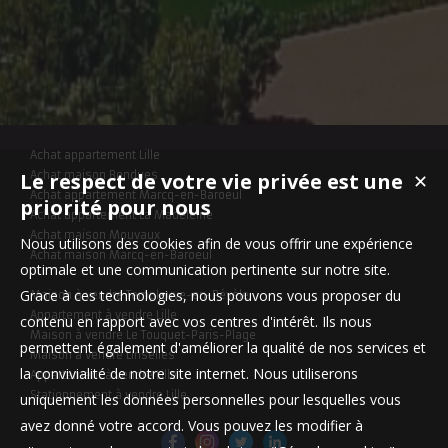
Achat appartement Lille
Le respect de votre vie privée est une
Achat maison Bondues
✕
Achat appartement Marcq-en-Baroeul
priorité pour nous
Achat appartement La Madeleine
Achat maison Mouvaux
Nous utilisons des cookies afin de vous offrir une expérience
Achat maison Marcq-en-Baroeul
optimale et une communication pertinente sur notre site.
Grace à ces technologies, nous pouvons vous proposer du
Maison à vendre Templeuve-en-Pévèle
Appartement à vendre Lille
contenu en rapport avec vos centres d'intérêt. Ils nous
Maison à vendre Le Touquet-Paris-Plage
permettent également d'améliorer la qualité de nos services et
Maison à vendre Linselles
la convivialité de notre site internet. Nous utiliserons
Appartement à vendre Lille
Stationnement à vendre Lille
uniquement les données personnelles pour lesquelles vous
avez donné votre accord. Vous pouvez les modifier à