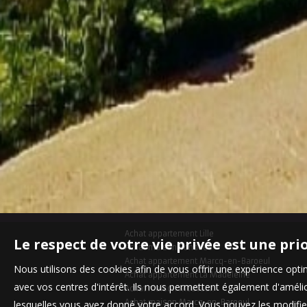
Achat appartement Lille
Le respect de votre vie privée est une pri
Achat maison Bondues
Achat appartement Marcq-en-Baroeul
Nous utilisons des cookies afin de vous offrir une expérience op
Achat appartement La Madeleine
avec vos centres d'intérêt. Ils nous permettent également d'amélior
Achat maison Mouvaux
Achat maison Marcq-en-Baroeul
lesquelles vous avez donné votre accord. Vous pouvez les modifier