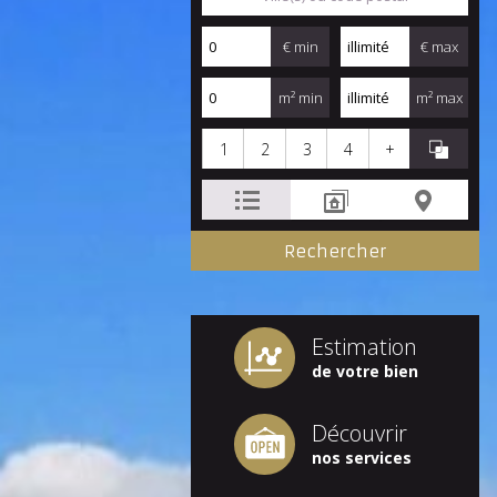
€ min
€ max
m² min
m² max
1
2
3
4
+
Estimation
de votre bien
Découvrir
nos services