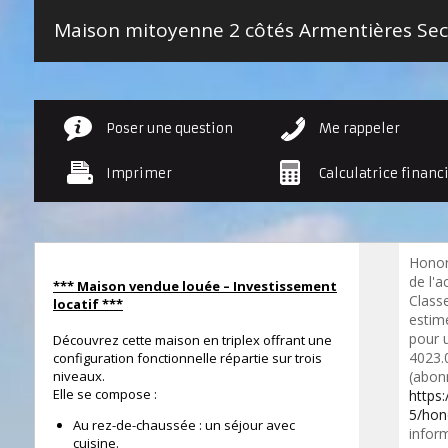
Poser une question
Me rappeler
Imprimer
Calculatrice financ
Honor
de l'a
*** Maison vendue louée – Investissement
Class
locatif ***
estim
pour 
Découvrez cette maison en triplex offrant une
4023.
configuration fonctionnelle répartie sur trois
niveaux.
(abon
Elle se compose :
https
5/hon
Au rez-de-chaussée : un séjour avec
inform
cuisine.