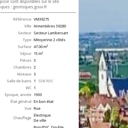
posé sont disponibles sur le site
sques : georisques.gouv.fr
Référence
VM39275
Ville
Armentières
59280
Secteur
Secteur Lambersart
Type
Mitoyenne 2 côtés
Surface
47.00
m²
Séjour
15
m²
Pièces
3
Chambres
2
Niveaux
3
Salle de bains
1
SDB RDC
WC
1
Epoque, année
1930
État général
En bon état
Vue
Rue
Electrique
Chauffage
De ville
Bois/PVC, Double