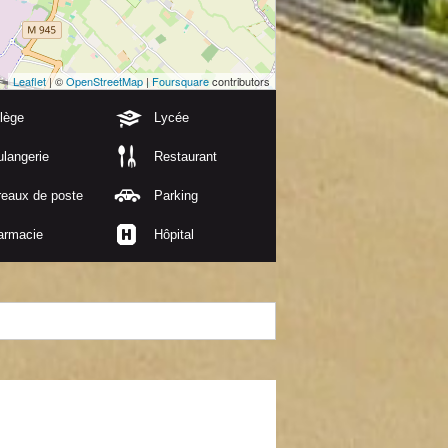
Leaflet
| ©
OpenStreetMap
|
Foursquare
contributors
lège
Lycée
langerie
Restaurant
reaux de poste
Parking
armacie
Hôpital