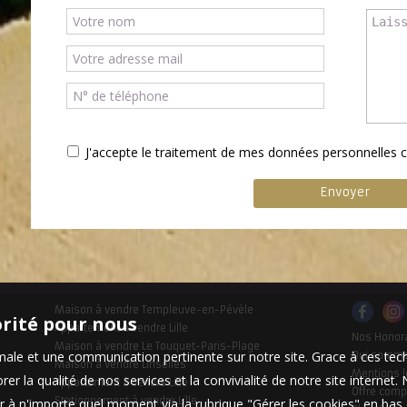
J'accepte le traitement de mes données personnelle
Maison à vendre Templeuve-en-Pévèle
orité pour nous
Appartement à vendre Lille
Nos Honor
Maison à vendre Le Touquet-Paris-Plage
timale et une communication pertinente sur notre site. Grace à ces 
Qui somm
Maison à vendre Linselles
Mentions l
er la qualité de nos services et la convivialité de notre site interne
Appartement à vendre Lille
Offre comp
Stationnement à vendre Lille
 à n'importe quel moment via la rubrique "Gérer les cookies" en bas d