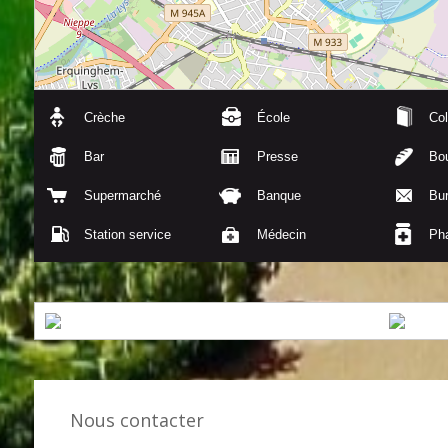
Crèche
École
Col
Bar
Presse
Bou
Supermarché
Banque
Bu
Station service
Médecin
Ph
Nous contacter