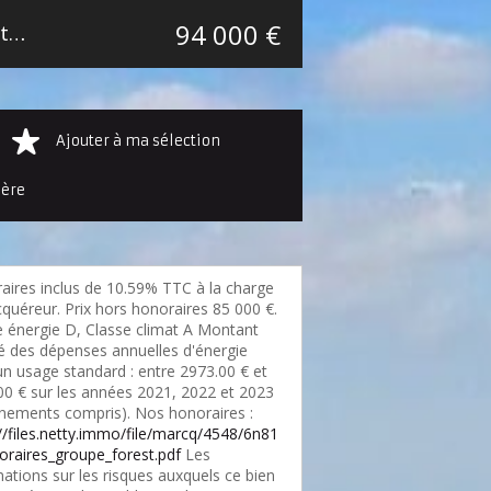
94 000 €
Maison mitoyenne 2 côtés Armentières Secteur Lambersart
47 m²
Ajouter à ma sélection
ière
aires inclus de 10.59% TTC à la charge
cquéreur. Prix hors honoraires 85 000 €.
e énergie D, Classe climat A Montant
é des dépenses annuelles d'énergie
un usage standard : entre 2973.00 € et
00 € sur les années 2021, 2022 et 2023
nements compris). Nos honoraires :
://files.netty.immo/file/marcq/4548/6n81
oraires_groupe_forest.pdf
Les
ations sur les risques auxquels ce bien