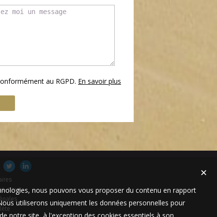
s conformément au RGPD.
En savoir plus
✕
aires
technologies, nous pouvons vous proposer du contenu en rapport
es-nous
égales
t. Nous utiliserons uniquement les données personnelles pour
lète
e notre site, à l'exception des cookies essentiels à son