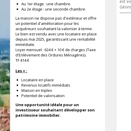
est ex
Au 1er étage : une chambre.
Géori
Au 2e étage : une seconde chambre.
La maison ne dispose pas d'extérieur et offre
un potentiel d'amélioration pour les
acquéreurs souhaitant la valoriser à terme.
Le bien est vendu avec une locataire en place
depuis mai 2025, garantissant une rentabilité
immédiate.
Loyer mensuel : 624 € + 10 € de charges (Taxe
d'Enlèvement des Ordures Ménagères).
TF 414 €
Les + :
Locataire en place
Revenus locatifs immédiats
Maison en triplex
Potentiel de valorisation
Une opportunité idéale pour un
investisseur souhaitant développer son
patrimoine immobilier.