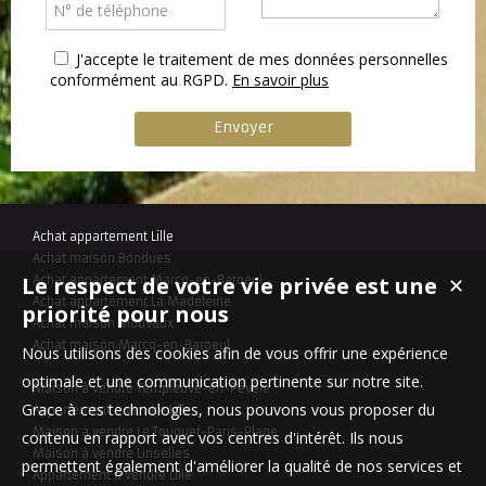
J'accepte le traitement de mes données personnelles
conformément au RGPD.
En savoir plus
Achat appartement Lille
Achat maison Bondues
Le respect de votre vie privée est une
Achat appartement Marcq-en-Baroeul
✕
Achat appartement La Madeleine
priorité pour nous
Achat maison Mouvaux
Achat maison Marcq-en-Baroeul
Nous utilisons des cookies afin de vous offrir une expérience
optimale et une communication pertinente sur notre site.
Maison à vendre Templeuve-en-Pévèle
Grace à ces technologies, nous pouvons vous proposer du
Appartement à vendre Lille
Maison à vendre Le Touquet-Paris-Plage
contenu en rapport avec vos centres d'intérêt. Ils nous
Maison à vendre Linselles
permettent également d'améliorer la qualité de nos services et
Appartement à vendre Lille