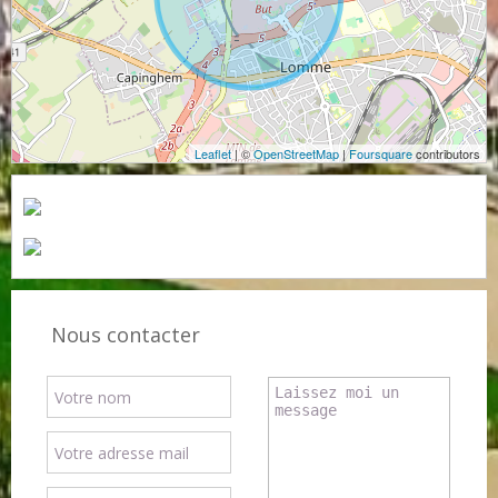
Leaflet
| ©
OpenStreetMap
|
Foursquare
contributors
Nous contacter