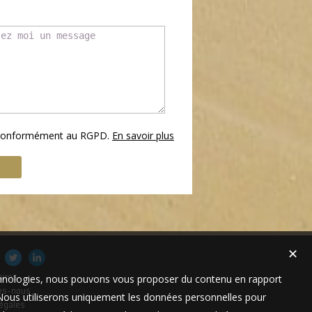
s conformément au RGPD.
En savoir plus
✕
technologies, nous pouvons vous proposer du contenu en rapport
aires
es-nous
t. Nous utiliserons uniquement les données personnelles pour
égales