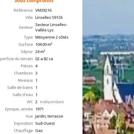
Sous compromis
Référence
VM39216
Ville
Linselles
59126
Secteur Linselles-
Secteur
Vallée Lys
Type
Mitoyenne 2 côtés
Surface
104.00
m²
Séjour
24
m²
perficie du terrain
02 a 82 ca
Pièces
4
Chambres
3
Niveaux
1
Salle de bains
1
Salle d'eau
1
WC
2
Indépendant
Epoque, année
1971
Vue
Jardin, terrasse
Exposition
Sud-Ouest
Chauffage
Gaz