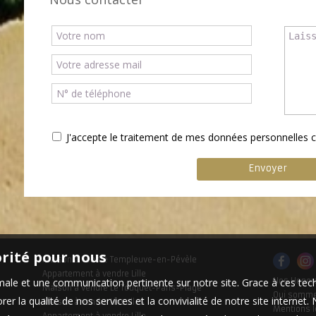
J'accepte le traitement de mes données personnelle
orité pour nous
Maison à vendre Templeuve-en-Pévèle
Appartement à vendre Lille
timale et une communication pertinente sur notre site. Grace à ces 
Nos Honor
Maison à vendre Le Touquet-Paris-Plage
Qui somm
er la qualité de nos services et la convivialité de notre site interne
Maison à vendre Linselles
Mentions l