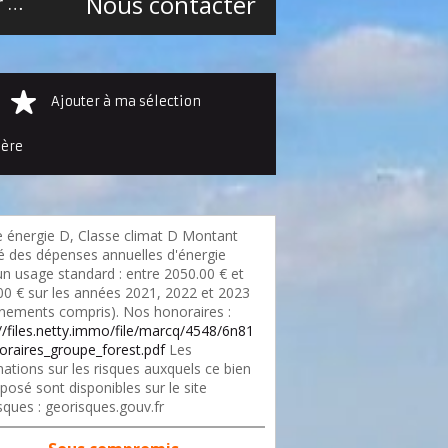
Nous contacter
Maison mitoyenne 2 côtés Linselles Secteur Linselles-Vallée Lys
104 m²
Ajouter à ma sélection
ière
e énergie D, Classe climat D Montant
é des dépenses annuelles d'énergie
un usage standard : entre 2050.00 € et
00 € sur les années 2021, 2022 et 2023
nements compris). Nos honoraires :
://files.netty.immo/file/marcq/4548/6n81
oraires_groupe_forest.pdf
Les
ations sur les risques auxquels ce bien
posé sont disponibles sur le site
sques : georisques.gouv.fr