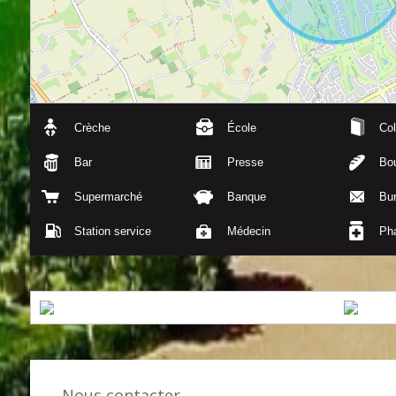
Crèche
École
Col
Bar
Presse
Bou
Supermarché
Banque
Bu
Station service
Médecin
Ph
Nous contacter