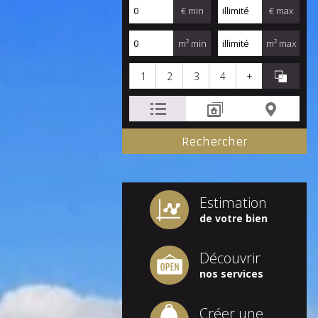
€ min
€ max
m² min
m² max
1
2
3
4
+
Estimation
de votre bien
Découvrir
nos services
Créer une