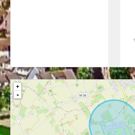
8.63 m²
+
-