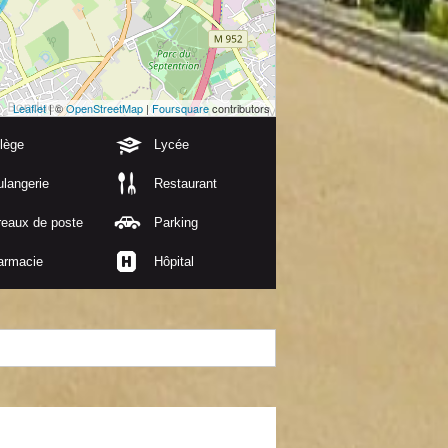
Leaflet
| ©
OpenStreetMap
|
Foursquare
contributors
lège
Lycée
langerie
Restaurant
reaux de poste
Parking
armacie
Hôpital