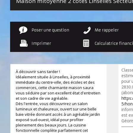
Poser une question
Me rappeler
Imprimer
Calculatrice financ
Class
À découvrir sans tarder !
estim
Idéalement située à Linselles, à proximité
pour 
immédiate du centre-ville, des écoles et des
2830.
commerces, cette charmante maison saura
(abon
vous séduire par son excellent état d'entretien
https
et son cadre de vie agréable.
Dès l'entrée, vous découvrirez un salon
5/hon
lumineux et chaleureux, ouvert sur une belle
inform
baie vitrée donnant accès à un agréable jardin
est ex
exposé sud-ouest, idéal pour profiter
Géori
pleinement des beaux jours. La cuisine
fonctionnelle complète parfaitement cet