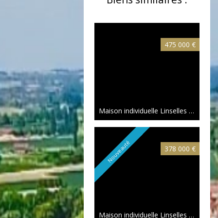
475 000 €
Maison individuelle Linselles
128.98 m
Nouveauté
378 000 €
Maison individuelle Linselles
100 m²