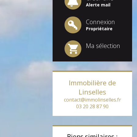
Alerte mail
Connexion
Propriétaire
Ma sélection
Immobilière de
Linselles
contact@immolinselles.fr
03 20 28 87 90
Biens similaires :