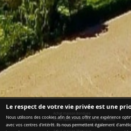
Le respect de votre vie privée est une pri
Achat appartement Lille
Achat maison Bondues
Nous utilisons des cookies afin de vous offrir une expérience op
Achat appartement Marcq-en-Baroeul
avec vos centres d'intérêt. Ils nous permettent également d'amélior
Achat appartement La Madeleine