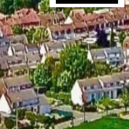
389 000 €
Maison mitoyenne 1 côté Linselles
11