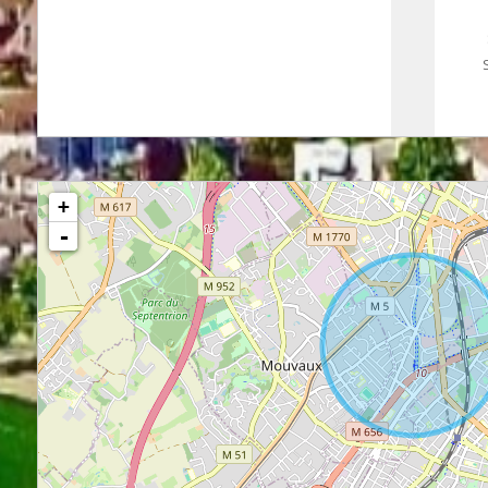
83 m²
+
-
05 m²