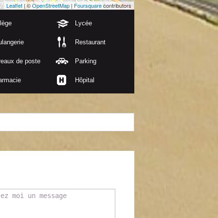
Leaflet
| ©
OpenStreetMap
|
Foursquare
contributors
lège
Lycée
langerie
Restaurant
reaux de poste
Parking
armacie
Hôpital