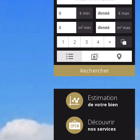
€ min
€ max
m² min
m² max
1
2
3
4
+
Estimation
de votre bien
Découvrir
nos services