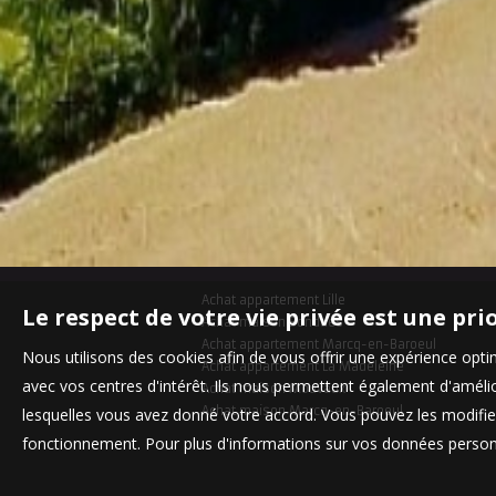
Achat appartement Lille
Le respect de votre vie privée est une pri
Achat maison Bondues
Achat appartement Marcq-en-Baroeul
Nous utilisons des cookies afin de vous offrir une expérience op
Achat appartement La Madeleine
avec vos centres d'intérêt. Ils nous permettent également d'amélior
Achat maison Mouvaux
Achat maison Marcq-en-Baroeul
lesquelles vous avez donné votre accord. Vous pouvez les modifier
fonctionnement. Pour plus d'informations sur vos données personn