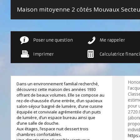
Poser une question
Me rappeler
Imprimer
Calculatrice financ
Honor
Dans un environnement familial recherché,
l'acqu
découvrez cette maison des années 1930
Class
offrant de beaux volumes. Elle se compose au
estim
rez-de-chaussée d’une entrée, d’un spacieux
pour 
salon-séjour baigné de lumière, d’une cuisine
2720.
équipée et conviviale agrémentée d’un puits
de lumière, d’un espace bureau ainsi que
(abon
d’une salle de douche.
propo
Aux étages, l’espace nuit dessert trois
indivi
chambres confortables.
https