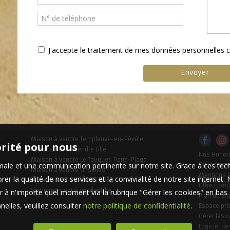
J'accepte le traitement de mes données personnelle
Maison à vendre Templeuve-en-Pévèle
orité pour nous
Appartement à vendre Lille
Nos Honor
Maison à vendre Le Touquet-Paris-Plage
timale et une communication pertinente sur notre site. Grace à ces 
Qui somm
Maison à vendre Linselles
Mentions l
er la qualité de nos services et la convivialité de notre site interne
Appartement à vendre Lille
Offre comp
Stationnement à vendre Lille
 à n'importe quel moment via la rubrique "Gérer les cookies" en bas d
Plan du sit
elles, veuillez consulter
notre politique de confidentialité
.
Espace pro
Gérer les 
Logiciel de