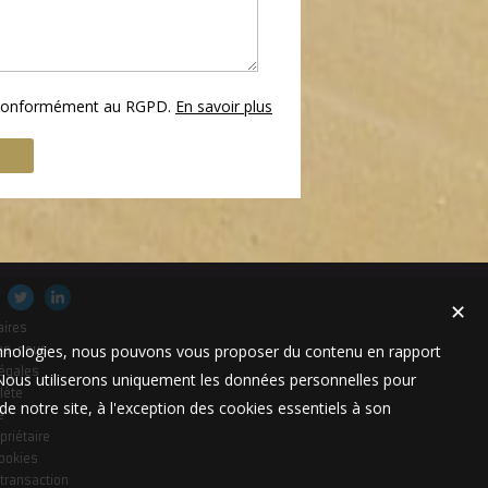
s conformément au RGPD.
En savoir plus
✕
aires
technologies, nous pouvons vous proposer du contenu en rapport
es-nous
égales
t. Nous utiliserons uniquement les données personnelles pour
lète
e notre site, à l'exception des cookies essentiels à son
e
priétaire
cookies
 transaction