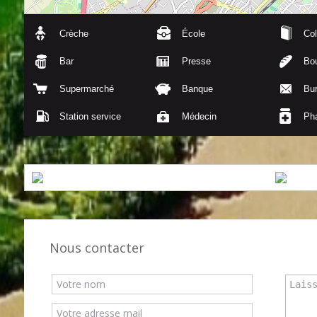
Crèche
École
Col
Bar
Presse
Bou
Supermarché
Banque
Bu
Station service
Médecin
Ph
Nous contacter