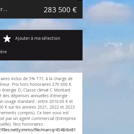
283 500 €
Maison mitoyenne 2 côtés Mouvaux Secteur Marcq-Wasquehal-Mouvaux
100 m²
Ajouter à ma sélection
ière
aires inclus de 5% TTC à la charge de
éreur. Prix hors honoraires 270 000 €.
e énergie D, Classe climat C Montant
é des dépenses annuelles d'énergie
un usage standard : entre 2010.00 € et
00 € sur les années 2021, 2022 et 2023
nements compris). Ce bien vous est
sé par un agent commercial (Entreprise
duelle). Nos honoraires :
://files.netty.immo/file/marcq/4548/6n81