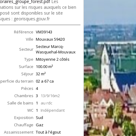
oraires_groupe_forest.pdf
Les
ations sur les risques auxquels ce bien
posé sont disponibles sur le site
sques : georisques.gouv.fr
Référence
VM39143
Ville
Mouvaux
59420
Secteur Marcq-
Secteur
Wasquehal-Mouvaux
Type
Mitoyenne 2 côtés
Surface
100.00
m²
Séjour
32
m²
perficie du terrain
02 a 67 ca
Pièces
4
Chambres
3
13/9/16m2
Salle de bains
1
au rdc
WC
1
Indépendant
Exposition
Sud
Chauffage
Gaz
Assainissement
Tout à l'égout