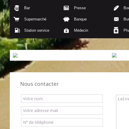
Bar
Presse
Bou
Supermarché
Banque
Bu
Station service
Médecin
Ph
Nous contacter