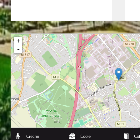
+
-
Crèche
École
Col