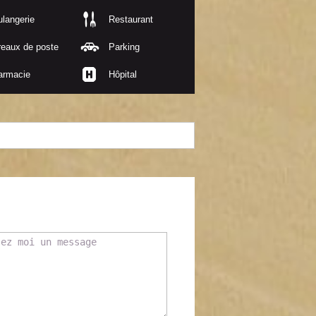
langerie
Restaurant
reaux de poste
Parking
armacie
Hôpital