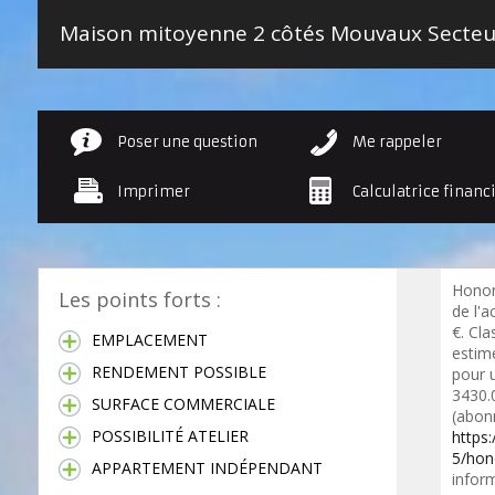
Poser une question
Me rappeler
Imprimer
Calculatrice financ
Honor
Les points forts :
de l'a
€. Cl
EMPLACEMENT
estim
RENDEMENT POSSIBLE
pour 
3430.
SURFACE COMMERCIALE
(abon
POSSIBILITÉ ATELIER
https
5/hon
APPARTEMENT INDÉPENDANT
inform