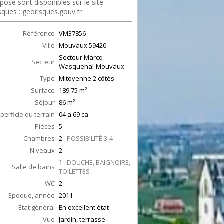
posé sont disponibles sur le site
sques : georisques.gouv.fr
Référence
VM37856
Ville
Mouvaux
59420
Secteur Marcq-
Secteur
Wasquehal-Mouvaux
Type
Mitoyenne 2 côtés
Surface
189.75
m²
Séjour
86
m²
perficie du terrain
04 a 69 ca
Pièces
5
Chambres
2
POSSIBILITÉ 3-4
Niveaux
2
1
DOUCHE, BAIGNOIRE,
Salle de bains
TOILETTES
WC
2
Epoque, année
2011
État général
En excellent état
Vue
Jardin, terrasse