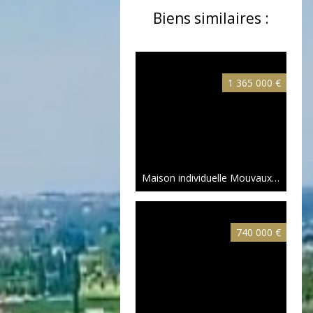
Biens similaires :
1 365 000 €
Maison individuelle Mouvaux
210 m²
740 000 €