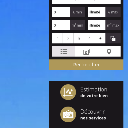
€ min
€ max
m² min
m² max
1
2
3
4
+
Estimation
de votre bien
Découvrir
nos services