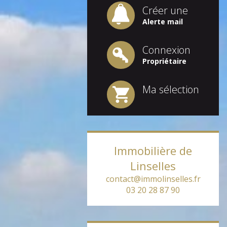
Créer une
Alerte mail
Connexion
Propriétaire
Ma sélection
Immobilière de
Linselles
contact@immolinselles.fr
03 20 28 87 90