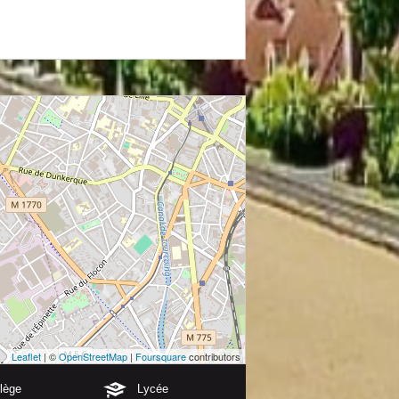
Leaflet
| ©
OpenStreetMap
|
Foursquare
contributors
lège
Lycée