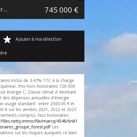
745 000 €
Maison mitoyenne 2 côtés Mouvaux Secteur Marcq-Wasquehal-Mouvaux
189.75 m²
Ajouter à ma sélection
ière
aires inclus de 3.47% TTC à la charge
cquéreur. Prix hors honoraires 720 000
asse énergie C, Classe climat A Montant
é des dépenses annuelles d'énergie
un usage standard : entre 2500.00 € et
00 € sur les années 2021, 2022 et 2023
nements compris). Nos honoraires :
://files.netty.immo/file/marcq/4548/6n81
oraires_groupe_forest.pdf
Les
ations sur les risques auxquels ce bien