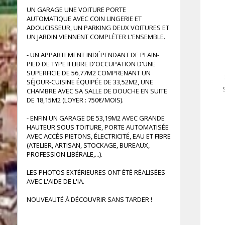
UN GARAGE UNE VOITURE PORTE
49.60 m²
AUTOMATIQUE AVEC COIN LINGERIE ET
ADOUCISSEUR, UN PARKING DEUX VOITURES ET
UN JARDIN VIENNENT COMPLÉTER L'ENSEMBLE.
- UN APPARTEMENT INDÉPENDANT DE PLAIN-
PIED DE TYPE II LIBRE D'OCCUPATION D'UNE
SUPERFICIE DE 56,77M2 COMPRENANT UN
SÉJOUR-CUISINE ÉQUIPÉE DE 33,52M2, UNE
CHAMBRE AVEC SA SALLE DE DOUCHE EN SUITE
DE 18,15M2 (LOYER : 750€/MOIS).
17 m²
- ENFIN UN GARAGE DE 53,19M2 AVEC GRANDE
HAUTEUR SOUS TOITURE, PORTE AUTOMATISÉE
AVEC ACCÈS PIETONS, ÉLECTRICITÉ, EAU ET FIBRE
(ATELIER, ARTISAN, STOCKAGE, BUREAUX,
PROFESSION LIBÉRALE,...).
LES PHOTOS EXTÉRIEURES ONT ÉTÉ RÉALISÉES
AVEC L'AIDE DE L'IA.
NOUVEAUTÉ À DÉCOUVRIR SANS TARDER !