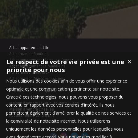
Achat appartement Lille
Achat maison Bondues
Le respect de votre vie privée est une
✕
Achat appartement Marcq-en-Baroeul
Achat appartement La Madeleine
priorité pour nous
Achat maison Mouvaux
Achat maison Marcq-en-Baroeul
Nous utilisons des cookies afin de vous offrir une expérience
optimale et une communication pertinente sur notre site.
Maison à vendre Templeuve-en-Pévèle
Grace à ces technologies, nous pouvons vous proposer du
Appartement à vendre Lille
Maison à vendre Le Touquet-Paris-Plage
contenu en rapport avec vos centres d'intérêt. Ils nous
Maison à vendre Linselles
permettent également d'améliorer la qualité de nos services et
Appartement à vendre Lille
la convivialité de notre site internet. Nous utiliserons
Stationnement à vendre Lille
uniquement les données personnelles pour lesquelles vous
avez donné votre accord. Vous pouvez les modifier à