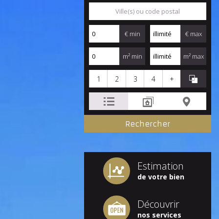
€ min
€ max
m² min
m² max
1
2
3
4
+
Estimation
de votre bien
Découvrir
nos services