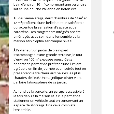
bain d’environ 10 m² comprenant une baignoire
103.83 m²
îlot et une douche italienne en béton ciré.
Au deuxième étage, deux chambres de 14 m² et
12 m² profitent d’une belle hauteur cathédrale
qui accentue la sensation d’espace et de
caractère. Des rangements intégrés ont été
aménagés avec soin dans l’ensemble de la
maison afin d’optimiser chaque niveau.
À l’extérieur, un jardin de plain-pied
s’accompagne d’une grande terrasse, le tout
d’environ 100 m² exposée ouest. Cette
orientation permet de profiter d’une lumière
agréable en fin de journée et en soirée tout en
préservant la fraîcheur aux heures les plus
chaudes de l’été. Un magnifique olivier vient
parfaire l’atmosphère de ce jardin.
Au fond de la parcelle, un garage accessible à
la fois depuis la maison et la rue permet de
stationner un véhicule tout en conservant un
espace de stockage. Une cave complète
l’ensemble.