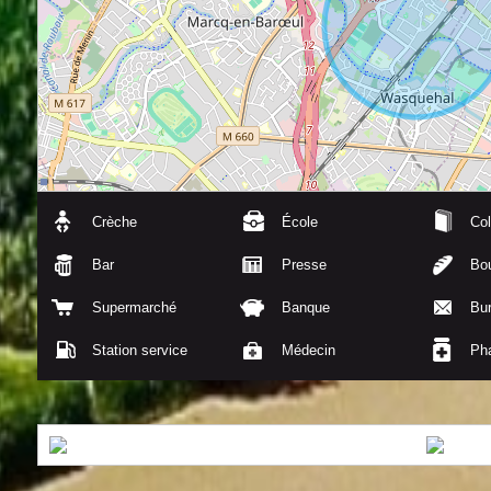
Crèche
École
Col
Bar
Presse
Bou
Supermarché
Banque
Bu
Station service
Médecin
Ph