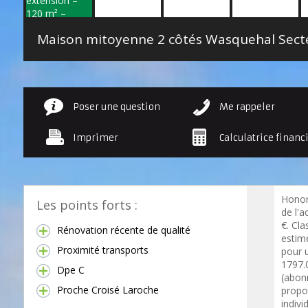
Poser une question
Me rappeler
Imprimer
Calculatrice financ
Honor
Les points forts :
de l'a
€. Cl
Rénovation récente de qualité
estim
Proximité transports
pour 
1797.
Dpe C
(abon
Proche Croisé Laroche
propo
indivi