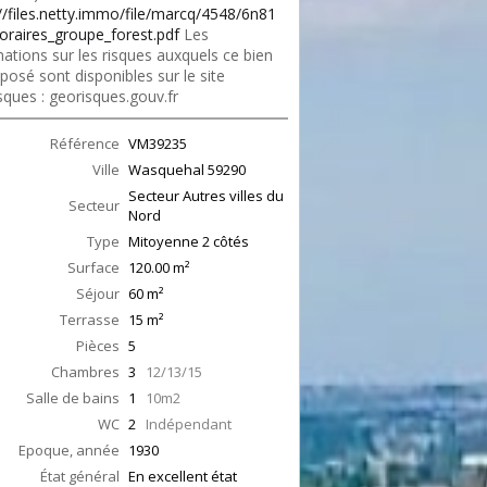
://files.netty.immo/file/marcq/4548/6n81
oraires_groupe_forest.pdf
Les
ations sur les risques auxquels ce bien
posé sont disponibles sur le site
sques : georisques.gouv.fr
Référence
VM39235
Ville
Wasquehal
59290
Secteur Autres villes du
Secteur
Nord
Type
Mitoyenne 2 côtés
Surface
120.00
m²
Séjour
60
m²
Terrasse
15
m²
Pièces
5
Chambres
3
12/13/15
Salle de bains
1
10m2
WC
2
Indépendant
Epoque, année
1930
État général
En excellent état