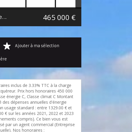
465 000 €
Maison mitoyenne 2 côtés Wasquehal Secteur Autres villes du Nord
120 m²
Ajouter à ma sélection
ière
aires inclus de 3.33% TTC à la charge
cquéreur. Prix hors honoraires 450 000
asse énergie C, Classe climat C Montant
é des dépenses annuelles d'énergie
un usage standard : entre 1329.00 € et
00 € sur les années 2021, 2022 et 2023
nements compris). Ce bien vous est
sé par un agent commercial (Entreprise
duelle). Nos honoraires :