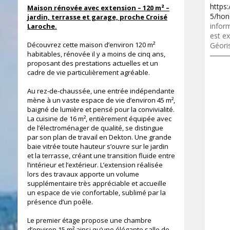
https
Maison rénovée avec extension – 120 m² –
5/hon
jardin, terrasse et garage, proche Croisé
inform
Laroche.
est ex
Découvrez cette maison d’environ 120 m²
Géori
habitables, rénovée il y a moins de cinq ans,
proposant des prestations actuelles et un
cadre de vie particulièrement agréable.
Au rez-de-chaussée, une entrée indépendante
mène à un vaste espace de vie d’environ 45 m²,
baigné de lumière et pensé pour la convivialité.
La cuisine de 16 m², entièrement équipée avec
de l’électroménager de qualité, se distingue
85.43 m²
par son plan de travail en Dekton. Une grande
baie vitrée toute hauteur s’ouvre sur le jardin
et la terrasse, créant une transition fluide entre
l’intérieur et l’extérieur. L’extension réalisée
lors des travaux apporte un volume
supplémentaire très appréciable et accueille
un espace de vie confortable, sublimé par la
présence d’un poêle.
Le premier étage propose une chambre
d’environ 15 m² ainsi qu’une élégante salle de