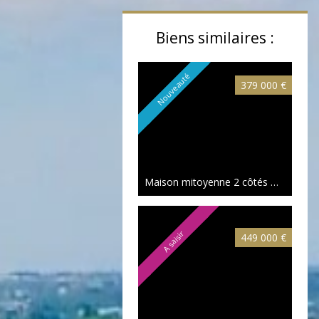
Biens similaires :
Nouveauté
379 000 €
Maison mitoyenne 2 côtés Wasquehal
A saisir
449 000 €