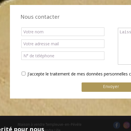
Nous contacter
J'accepte le traitement de mes données personnelle
Maison à vendre Templeuve-en-Pévèle
orité pour nous
Appartement à vendre Lille