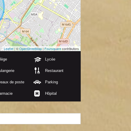
Leaflet
| ©
OpenStreetMap
|
Foursquare
contributors
lège
Lycée
langerie
Restaurant
reaux de poste
Parking
armacie
Hôpital