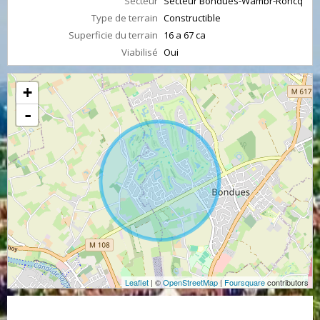
Secteur
Secteur Bondues-Wambr-Roncq
Type de terrain
Constructible
Superficie du terrain
16 a 67 ca
Viabilisé
Oui
+
-
Leaflet
| ©
OpenStreetMap
|
Foursquare
contributors