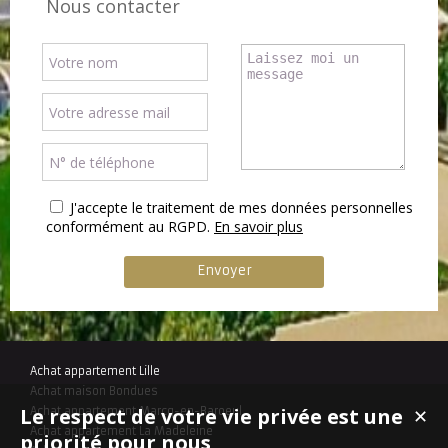
Nous contacter
J'accepte le traitement de mes données personnelles
conformément au RGPD.
En savoir plus
Achat appartement Lille
Achat maison Bondues
Le respect de votre vie privée est une
Achat appartement Marcq-en-Baroeul
✕
Achat appartement La Madeleine
priorité pour nous