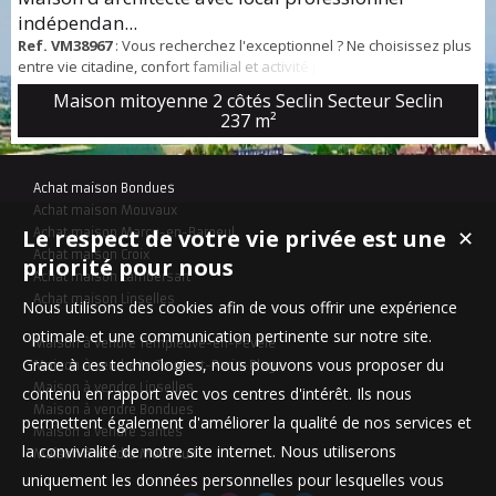
indépendan...
Ref. VM38967
: Vous recherchez l'exceptionnel ? Ne choisissez plus
entre vie citadine, confort familial et activité professionnelle. Située
en hyper-centre de Seclin, à seulement 100 mètres de l’Hôtel de
Maison mitoyenne 2 côtés Seclin Secteur Seclin
Ville et à deux pas de la gare (Lille en 10 min), cette demeure
237 m²
d’architecte unique de 1966 déploie ses volumes généreux sur une
parcelle de près de 600 m² sans aucun vis-à-vis. ✨ LES POINTS
FORTS : Em...
Achat maison Bondues
Achat maison Mouvaux
Le respect de votre vie privée est une
Achat maison Marcq-en-Baroeul
✕
Achat maison Croix
priorité pour nous
Achat maison Lambersart
Achat maison Linselles
Nous utilisons des cookies afin de vous offrir une expérience
optimale et une communication pertinente sur notre site.
Maison à vendre Templeuve-en-Pévèle
Grace à ces technologies, nous pouvons vous proposer du
Maison à vendre Le Touquet-Paris-Plage
Maison à vendre Linselles
contenu en rapport avec vos centres d'intérêt. Ils nous
Maison à vendre Bondues
permettent également d'améliorer la qualité de nos services et
Maison à vendre Santes
la convivialité de notre site internet. Nous utiliserons
Maison à vendre Mouvaux
uniquement les données personnelles pour lesquelles vous