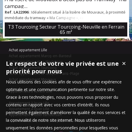
campag...
Ref. LA22996
: Idéalement situé à la lisière de Mouvaux, à proximité
immédiate du tramway « Ma Campagne », ce bel appartement de
type 3 offre de beaux volumes et un cadre de vie agréable. Il se
T3 Tourcoing Secteur Tourcoing-Neuville en Ferrain
compose d’une entrée, d’un salon-séjour lumineux ouvrant sur une
65 m²
vaste terrasse, ainsi que d’une cuisine équipée. L’espace nuit
comprend deux chambres, dont une avec balcon, ainsi qu’une salle
de bains. Une p...
Achat appartement Lille
Achat appartement Marcq-en-Baroeul
Le respect de votre vie privée est une
Achat appartement La Madeleine
✕
Achat appartement Tourcoing
priorité pour nous
Achat appartement Le Touquet-Paris-Plage
Achat appartement Mouvaux
Nous utilisons des cookies afin de vous offrir une expérience
optimale et une communication pertinente sur notre site.
Appartement à vendre Lille
Grace à ces technologies, nous pouvons vous proposer du
Appartement à vendre Lille
Appartement à louer Lille
contenu en rapport avec vos centres d'intérêt. Ils nous
Appartement à louer Lille
permettent également d'améliorer la qualité de nos services et
Appartement à louer Lambersart
la convivialité de notre site internet. Nous utiliserons
Appartement à vendre Le Touquet-Paris-Plage
uniquement les données personnelles pour lesquelles vous