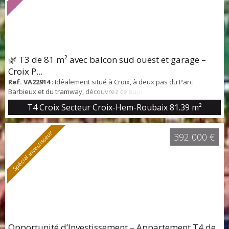
🌿 T3 de 81 m² avec balcon sud ouest et garage –
Croix P...
Ref. VA22914
: Idéalement situé à Croix, à deux pas du Parc
Barbieux et du tramway, découvrez ce superbe appartement T3 de
81,39 m², situé dans une résidence récente, sécurisée et bien
T4 Croix Secteur Croix-Hem-Roubaix
81.39 m²
entretenue. Dès l’entrée, vous apprécierez les rangements intégrés
et la distribution fonctionnelle de l’appartement. La pièce de vie
lumineuse de plus de 35 m² avec cuisine ouverte équipée offre un
Spécial investisseur
392 000 €
espace convivial et s...
Opportunité d’Investissement – Appartement T4 de