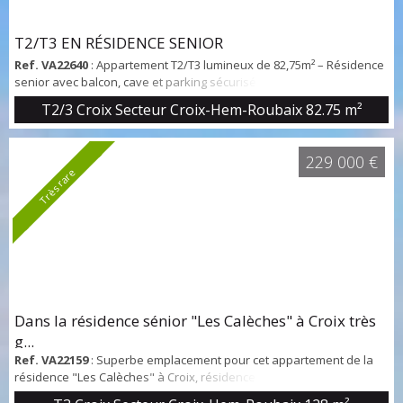
T2/T3 EN RÉSIDENCE SENIOR
Ref. VA22640
: Appartement T2/T3 lumineux de 82,75m² – Résidence
senior avec balcon, cave et parking sécurisé au sous-sol
Idéalement situé au 4e et dernier étage d’une résidence calme et
T2/3 Croix Secteur Croix-Hem-Roubaix
82.75 m²
sécurisée pour seniors, ce bel appartement d'angle T3 transformé
en T2 de 83,75m² vous séduira par ses volumes et sa luminosité. Il
se compose, d’un vaste séjour en L de 38m² offrant un bel espace
229 000 €
de vie, d’une salle...
Très rare
Dans la résidence sénior "Les Calèches" à Croix très
g...
Ref. VA22159
: Superbe emplacement pour cet appartement de la
résidence "Les Calèches" à Croix, résidence pour personnes
agées, à côté du Parc Barbieux. Une belle entrée qui dessert un