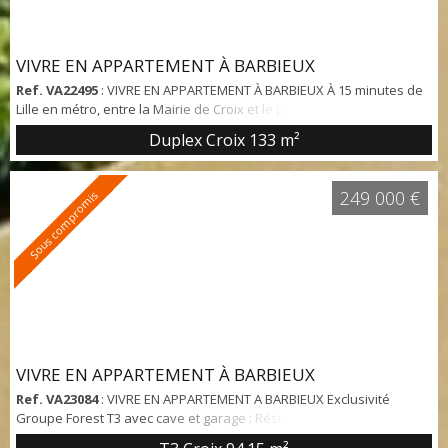
VIVRE EN APPARTEMENT À BARBIEUX
Ref. VA22495
: VIVRE EN APPARTEMENT À BARBIEUX À 15 minutes de
Lille en métro, entre la Mairie de Croix et le parc Barbieux, dans une
résidence de standing, découvrez cet appartement duplex sous les
Duplex Croix
133 m²
toits comprenant une large terrasse de 38 m² exposée sud. Sa
surface de 146 m² au sol et de 133 m² habitables distribue une large
entrée, un séjour de 45 m² avec de grandes baies sur terrasse, une
249 000 €
Sous compromis
spacieu...
VIVRE EN APPARTEMENT À BARBIEUX
Ref. VA23084
: VIVRE EN APPARTEMENT A BARBIEUX Exclusivité
Groupe Forest T3 avec cave et garage : Résidence "Domaine de
Barbieux" Situé dans un agréable ensemble arboré et sécurisé au