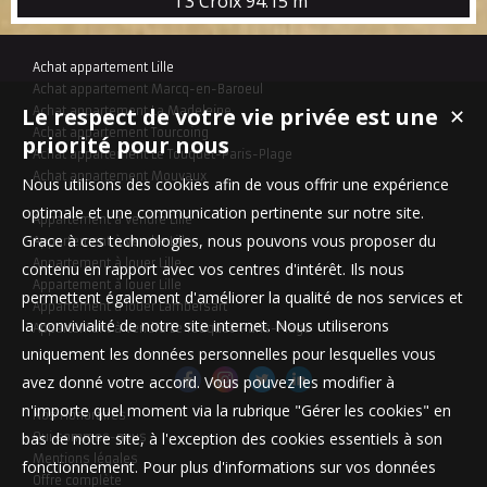
T3 Croix
94.15 m²
pied du parc Barbieux et du Mongy. Découvrez ce spacieux
appartement de type 3 baigné de lumière au 1er étage. Il est
composé d'un hall d'entrée avec vestiaire, d'un vaste séjour de
Achat appartement Lille
42m² avec une cuisine entièrement éq...
Achat appartement Marcq-en-Baroeul
Le respect de votre vie privée est une
Achat appartement La Madeleine
✕
Achat appartement Tourcoing
priorité pour nous
Achat appartement Le Touquet-Paris-Plage
Achat appartement Mouvaux
Nous utilisons des cookies afin de vous offrir une expérience
optimale et une communication pertinente sur notre site.
Appartement à vendre Lille
Grace à ces technologies, nous pouvons vous proposer du
Appartement à vendre Lille
Appartement à louer Lille
contenu en rapport avec vos centres d'intérêt. Ils nous
Appartement à louer Lille
permettent également d'améliorer la qualité de nos services et
Appartement à louer Lambersart
la convivialité de notre site internet. Nous utiliserons
Appartement à vendre Le Touquet-Paris-Plage
uniquement les données personnelles pour lesquelles vous
avez donné votre accord. Vous pouvez les modifier à
n'importe quel moment via la rubrique "Gérer les cookies" en
Nos Honoraires
bas de notre site, à l'exception des cookies essentiels à son
Qui sommes-nous
Mentions légales
fonctionnement. Pour plus d'informations sur vos données
Offre complète