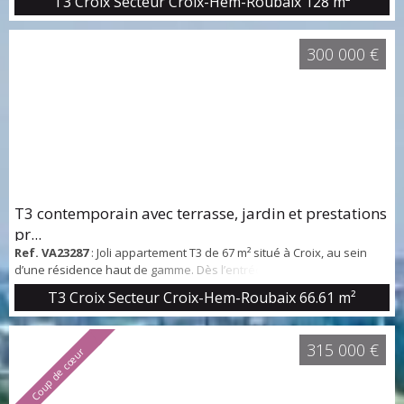
T3 Croix Secteur Croix-Hem-Roubaix
128 m²
grand séjour de 39 m2 ultra lumineux orienté sud ouest donnant
sur un immense balcon et sur la verdure, deux kitchenettes, deux
grandes chambres 21 et 27 m2. De nombreux placards. Une place
300 000 €
de parking souterraine, 2 gran...
T3 contemporain avec terrasse, jardin et prestations
pr...
Ref. VA23287
: Joli appartement T3 de 67 m² situé à Croix, au sein
d’une résidence haut de gamme. Dès l’entrée, un spacieux hall
vous mène naturellement vers une agréable pièce de vie de 28 m²,
T3 Croix Secteur Croix-Hem-Roubaix
66.61 m²
regroupant salon, salle à manger et cuisine ouverte. Cet espace
lumineux s’ouvre sur une belle terrasse de 16 m², prolongée par un
petit jardin privatif, idéal pour profiter des beaux jours. La partie
315 000 €
Coup de cœur
nuit se ...