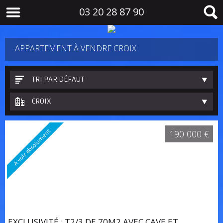
03 20 28 87 90
APPARTEMENT À VENDRE CROIX
TRI PAR DÉFAUT
CROIX
A voir absolument
190 000 €
EXCLUSIVITÉ : T2/3 DE 70M2 AVEC CAVE ET