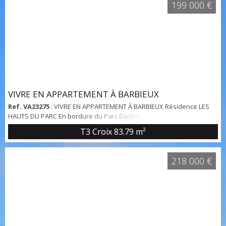
199 000 €
grâce à une large baie vitrée. ...
VIVRE EN APPARTEMENT À BARBIEUX
Ref. VA23275
: VIVRE EN APPARTEMENT À BARBIEUX Résidence LES
HAUTS DU PARC En bordure du Parc Barbieux, au sein d’une
résidence de standing sécurisée, découvrez ce bel appartement
T3 Croix
83.79 m²
cet appartement de 83,79 m² habitables bénéficie d’un agréable
balcon de 8 m² exposé sud-ouest. L’appartement s’ouvre sur une
entrée desservant un agréable séjour de 25,6m² baigné de lumière
218 000 €
grâce à une large baie vitrée. ...