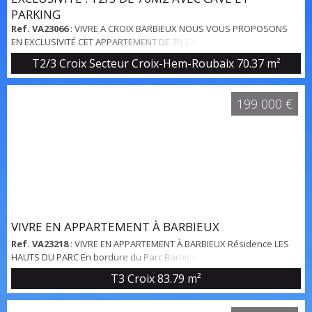
PARKING
Ref. VA23066
: VIVRE A CROIX BARBIEUX NOUS VOUS PROPOSONS
EN EXCLUSIVITÉ CET APPARTEMENT DE 70,37M2 SIS AU PREMIER
ÉTAGE D'UNE RÉSIDENCE DE STANDING SÉCURISÉE AVEC CONCIERGE
T2/3 Croix Secteur Croix-Hem-Roubaix
70.37 m²
ET PARC PRIVATIF. L'APPARTEMENT OFFRE UNE ENTRÉE DE 5,63M2, UN
GRAND SÉJOUR DE 27,37M2 DONNANT SUR UNE TERRASSE EXPOSÉE
OUEST DE 10M2, UN WC SÉPARÉ DE 1,26M2, UNE CUISINE A
199 000 €
AMÉNAGER ACTUELLEMENT UTILISÉE EN CHAMBRE DE 9,62M2, UN...
VIVRE EN APPARTEMENT À BARBIEUX
Ref. VA23218
: VIVRE EN APPARTEMENT À BARBIEUX Résidence LES
HAUTS DU PARC En bordure du Parc Barbieux, au sein d’une
résidence de standing sécurisée, découvrez ce bel appartement
T3 Croix
83.79 m²
cet appartement de 83,79 m² habitables bénéficie d’un agréable
balcon de 8 m² exposé sud-ouest. L’appartement s’ouvre sur une
entrée desservant un agréable séjour de 25,6m² baigné de lumière