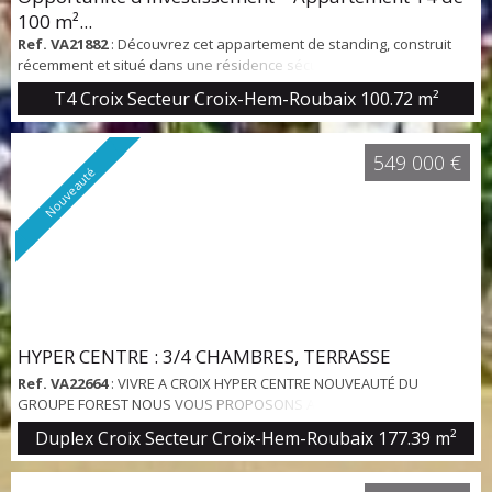
100 m²...
Ref. VA21882
: Découvrez cet appartement de standing, construit
récemment et situé dans une résidence sécurisée à seulement 10
minutes à pied du centre de Croix et 6 minutes de la gare. Ce bien
T4 Croix Secteur Croix-Hem-Roubaix
100.72 m²
rare, au 1er et dernier étage, allie confort moderne et emplacement
stratégique. 👉 Atout majeur : l’appartement est vendu loué,
générant un loyer de 1 600 € + 50 € de charges par mois.
549 000 €
Caractéristiques du bien :...
Nouveauté
HYPER CENTRE : 3/4 CHAMBRES, TERRASSE
Ref. VA22664
: VIVRE A CROIX HYPER CENTRE NOUVEAUTÉ DU
GROUPE FOREST NOUS VOUS PROPOSONS A LA VENTE CET UNIQUE
APPARTEMENT EN DUPLEX DE 177M2 HABITABLES SIS AUX PREMIER
Duplex Croix Secteur Croix-Hem-Roubaix
177.39 m²
ET SECOND ÉTAGES D'UNE MAISON BOURGEOISE SISE EN PLEIN
COEUR DE LA VILLE DE CROIX. ENTRÉE INDÉPENDANTE AU RDC. AU
PREMIER : TRÈS BEAU SEJOUR AVEC PLANCHER ET BOISERIES DE PLUS