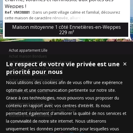
Weppes !
Ref. VM38881
: Dans un petit village calme et familial, découvrez
cette maison de caractère rénovée, alliant cachet de l’ancien et
confort moderne. Dès l’entrée, vous serez séduits par ses beaux
Maison mitoyenne 1 côté Ennetières-en-Weppes
volumes, ses matériaux de qualité et ses espaces de vie généreux.
229 m²
Le rez-de-chaussée offre un double séjour convivial de 35 m² avec
cheminée feu de bois, une cuisine séparée entièrement équipée
avec un bel espa...
Achat appartement Lille
Achat maison Bondues
Le respect de votre vie privée est une
Achat appartement Marcq-en-Baroeul
✕
Achat appartement La Madeleine
priorité pour nous
Achat maison Mouvaux
Achat maison Marcq-en-Baroeul
Nous utilisons des cookies afin de vous offrir une expérience
optimale et une communication pertinente sur notre site.
Maison à vendre Roncq
Grace à ces technologies, nous pouvons vous proposer du
Maison à vendre Templeuve-en-Pévèle
Appartement à vendre Lille
contenu en rapport avec vos centres d'intérêt. Ils nous
Maison à vendre Le Touquet-Paris-Plage
permettent également d'améliorer la qualité de nos services et
Maison à vendre Linselles
la convivialité de notre site internet. Nous utiliserons
Appartement à vendre Lille
uniquement les données personnelles pour lesquelles vous