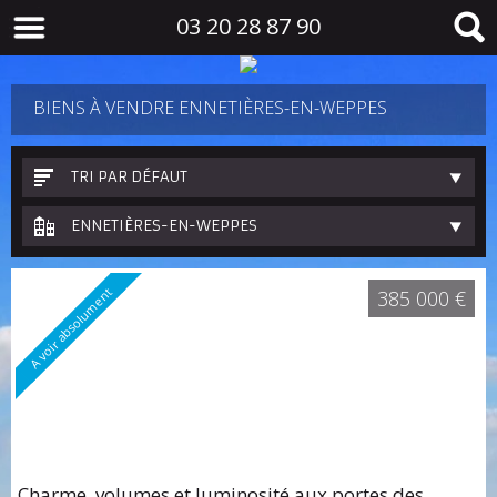
03 20 28 87 90
BIENS À VENDRE ENNETIÈRES-EN-WEPPES
TRI PAR DÉFAUT
ENNETIÈRES-EN-WEPPES
A voir absolument
385 000 €
Charme, volumes et luminosité aux portes des