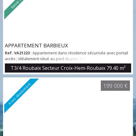
APPARTEMENT BARBIEUX
Ref. VA21223
: Appartement dans résidence sécurisée avec portail
accès ; idéalement situé au pied du parc barbieux et du tramway.
Séjour de 27m2 equipé d' une cheminée feu de bois, orientation
T3/4 Roubaix Secteur Croix-Hem-Roubaix
79.40 m²
sud sur terrasse. Cuisine à aménager, deux chambres (10 & 123m2),
wc indépendant, salle de bain. Les "plus" de ce bien ; un petit studio
adjacent avec sa salle d' eau et son wc ; une grande cave
A voir absolument
199 000 €
facilement ...