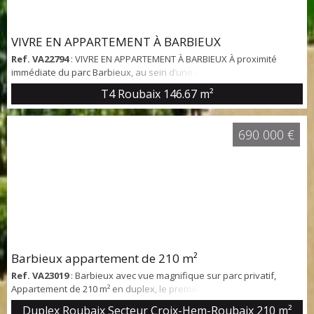
VIVRE EN APPARTEMENT À BARBIEUX
Ref. VA22794
: VIVRE EN APPARTEMENT À BARBIEUX À proximité
immédiate du parc Barbieux, au sein d’une résidence sécurisée,
nous vous proposons à la vente ce superbe appartement situé au
T4 Roubaix
146.67 m²
dernier étage, entièrement rénové avec des matériaux de qualité.
Véritable écrin de verdure, il offre un cadre de vie paisible et
privilégié, idéal pour les amoureux de la nature. D’une surface de
690 000 €
146,67m², il se comp...
Barbieux appartement de 210 m²
Ref. VA23019
: Barbieux avec vue magnifique sur parc privatif,
Appartement de 210 m² en duplex, le premier niveau dessert un
splendide séjour de 60 m² donnant sur un large balcon exposé
Duplex Roubaix Secteur Croix-Hem-Roubaix
210 m²