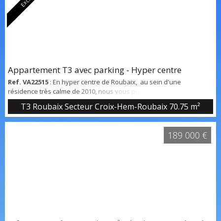
Appartement T3 avec parking - Hyper centre
Ref. VA22515
: En hyper centre de Roubaix, au sein d'une
résidence très calme de 2010, nous vous proposons ce bel
appartement T3 de 70 m2. - Entrée avec placard , - Séjour de 26 m2
T3 Roubaix Secteur Croix-Hem-Roubaix
70.75 m²
très lumineux donnant sur un petit balcon. - cuisine séparée, - 2
chambres de 13,55 m2 et 13 m2 - une salle de bains - wc
indépendant Prévoir rafraichissement Radiateurs électriques à
189 000 €
inertie neufs Ballon de 2020 un bo...