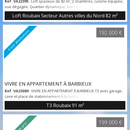
Ref. VA22395
: Loft spacieux de 82 m², 2 chambres, cuisine équipée,
vue dégagée. Quartier dynamique, bien desservi. Contactez-nous
pour une visite !
Loft Roubaix Secteur Autres villes du Nord
82 m²
A voir absolument
192 000 €
VIVRE EN APPARTEMENT À BARBIEUX
Ref. VA23089
: VIVRE EN APPARTEMENT À BARBIEUX T3 avec garage,
cave et place de stationnement À la lisière de Croix, au cœur du très
prisé parc Barbieux, découvrez ce charmant appartement de 91 m²
T3 Roubaix
91 m²
situé dans une résidence sécurisée avec parc privé. Vous
apprécierez la proximité immédiate du tramway, des commerces,
des écoles et la facilité d’accès à Lille en seulement 15 minutes.
199 000 €
Baisse de prix
L’appartement se co...