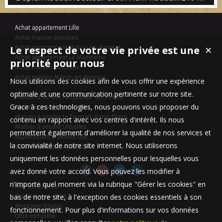
sud/ouest et vue verdure, une salle à manger de 25 m², une cuisine
équipée avec cellier attenant, a l'étage : domaine parents composé
d'une grande chambre, d'un dressing, d'une salle de douche et un
Achat appartement Lille
balcon, trois autres...
Achat maison Bondues
Le respect de votre vie privée est une
Achat appartement Marcq-en-Baroeul
✕
Achat appartement La Madeleine
priorité pour nous
Achat maison Mouvaux
Achat maison Marcq-en-Baroeul
Nous utilisons des cookies afin de vous offrir une expérience
optimale et une communication pertinente sur notre site.
Maison à vendre Templeuve-en-Pévèle
Grace à ces technologies, nous pouvons vous proposer du
Appartement à vendre Lille
Maison à vendre Le Touquet-Paris-Plage
contenu en rapport avec vos centres d'intérêt. Ils nous
Maison à vendre Linselles
permettent également d'améliorer la qualité de nos services et
Appartement à vendre Lille
la convivialité de notre site internet. Nous utiliserons
Stationnement à vendre Lille
uniquement les données personnelles pour lesquelles vous
avez donné votre accord. Vous pouvez les modifier à
n'importe quel moment via la rubrique "Gérer les cookies" en
Nos Honoraires
bas de notre site, à l'exception des cookies essentiels à son
Qui sommes-nous
Mentions légales
fonctionnement. Pour plus d'informations sur vos données
Offre complète