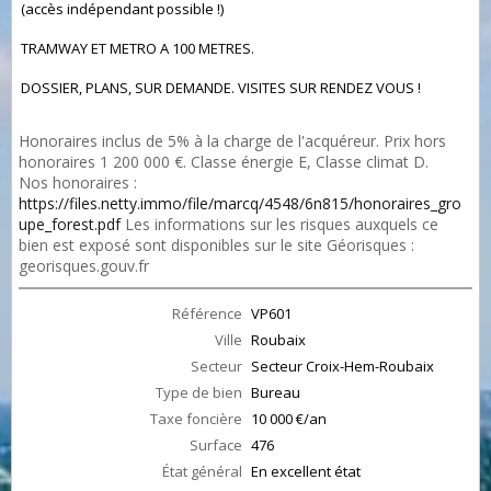
(accès indépendant possible !)
TRAMWAY ET METRO A 100 METRES.
DOSSIER, PLANS, SUR DEMANDE. VISITES SUR RENDEZ VOUS !
Honoraires inclus de 5% à la charge de l'acquéreur. Prix hors
honoraires 1 200 000 €. Classe énergie E, Classe climat D.
Nos honoraires :
https://files.netty.immo/file/marcq/4548/6n815/honoraires_gro
upe_forest.pdf
Les informations sur les risques auxquels ce
bien est exposé sont disponibles sur le site Géorisques :
georisques.gouv.fr
Référence
VP601
Ville
Roubaix
Secteur
Secteur Croix-Hem-Roubaix
Type de bien
Bureau
Taxe foncière
10 000 €/an
Surface
476
État général
En excellent état