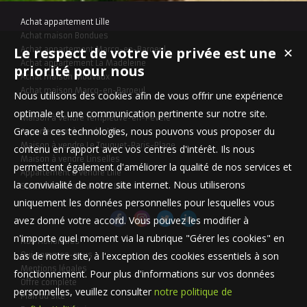
Achat appartement Lille
Achat maison Bondues
Le respect de votre vie privée est une
Achat appartement Marcq-en-Baroeul
✕
Achat appartement La Madeleine
priorité pour nous
Achat maison Mouvaux
Achat maison Marcq-en-Baroeul
Nous utilisons des cookies afin de vous offrir une expérience
optimale et une communication pertinente sur notre site.
Maison à vendre Templeuve-en-Pévèle
Grace à ces technologies, nous pouvons vous proposer du
Appartement à vendre Lille
Maison à vendre Le Touquet-Paris-Plage
contenu en rapport avec vos centres d'intérêt. Ils nous
Maison à vendre Linselles
permettent également d'améliorer la qualité de nos services et
Appartement à vendre Lille
la convivialité de notre site internet. Nous utiliserons
Stationnement à vendre Lille
uniquement les données personnelles pour lesquelles vous
avez donné votre accord. Vous pouvez les modifier à
n'importe quel moment via la rubrique "Gérer les cookies" en
Nos Honoraires
bas de notre site, à l'exception des cookies essentiels à son
Qui sommes-nous
Mentions légales
fonctionnement. Pour plus d'informations sur vos données
Offre complète
personnelles, veuillez consulter
notre politique de
Plan du site