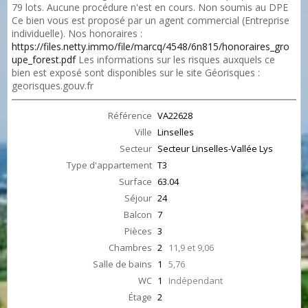
79 lots. Aucune procédure n'est en cours. Non soumis au DPE
Ce bien vous est proposé par un agent commercial (Entreprise
individuelle). Nos honoraires :
https://files.netty.immo/file/marcq/4548/6n815/honoraires_gro
upe_forest.pdf
Les informations sur les risques auxquels ce
bien est exposé sont disponibles sur le site Géorisques :
georisques.gouv.fr
Référence
VA22628
Ville
Linselles
Secteur
Secteur Linselles-Vallée Lys
Type d'appartement
T3
Surface
63.04
Séjour
24
Balcon
7
Pièces
3
Chambres
2
11,9 et 9,06
Salle de bains
1
5,76
WC
1
Indépendant
Étage
2