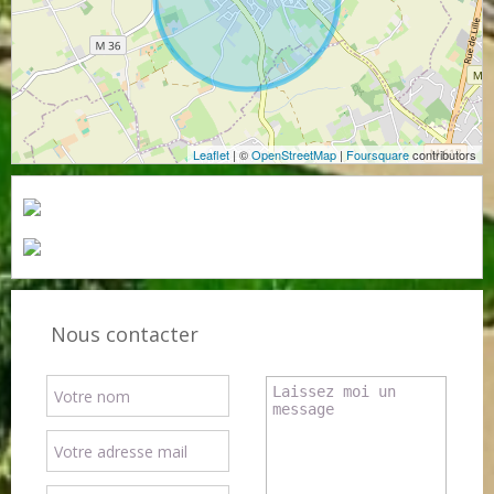
Leaflet
| ©
OpenStreetMap
|
Foursquare
contributors
Nous contacter