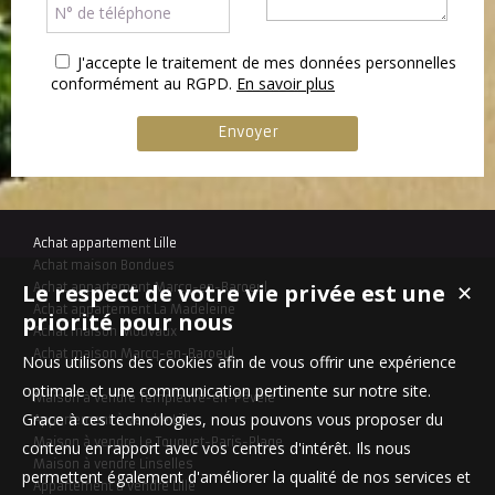
J'accepte le traitement de mes données personnelles
conformément au RGPD.
En savoir plus
Achat appartement Lille
Achat maison Bondues
Le respect de votre vie privée est une
Achat appartement Marcq-en-Baroeul
✕
Achat appartement La Madeleine
priorité pour nous
Achat maison Mouvaux
Achat maison Marcq-en-Baroeul
Nous utilisons des cookies afin de vous offrir une expérience
optimale et une communication pertinente sur notre site.
Maison à vendre Templeuve-en-Pévèle
Grace à ces technologies, nous pouvons vous proposer du
Appartement à vendre Lille
Maison à vendre Le Touquet-Paris-Plage
contenu en rapport avec vos centres d'intérêt. Ils nous
Maison à vendre Linselles
permettent également d'améliorer la qualité de nos services et
Appartement à vendre Lille