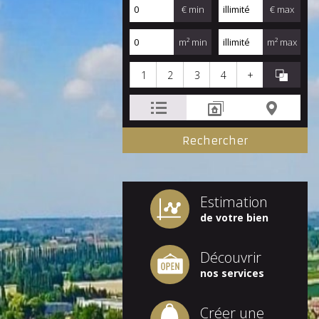
€ min
€ max
m² min
m² max
1
2
3
4
+
Estimation
de votre bien
Découvrir
nos services
Créer une