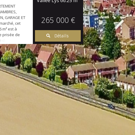
Vallée Lys
66.25 m²
RTEMENT
CHAMBRES,
IN, GARAGE ET
265 000 €
marché, cet
 m² est à
le prisée de
Détails
rez-de-chaussée
nte et de
rtier calme, il
ieur et
terrasse et son
n prime, vous