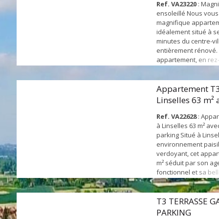
Ref. VA23220
: Magni
ensoleillé Nous vou
magnifique appartem
idéalement situé à s
minutes du centre-vil
entièrement rénové.
appartement, en rez-
bénéficie d'un ensol
optimal grâce à son e
sud, garantissant un
Appartement T3
naturelle tout au lon
Linselles 63 m² 
Disposition : Entrée :
et pa...
un salon spacieux.Cu.
Ref. VA22628
: Appar
à Linselles 63 m² ave
parking Situé à Linse
environnement paisib
verdoyant, cet appar
m² séduit par son a
fonctionnel et sa bel
2ᵉ étage d’une résid
trois niveaux, il offr
agréable, à proximit
T3 TERRASSE G
établissements scola
PARKING
commodités et avec un