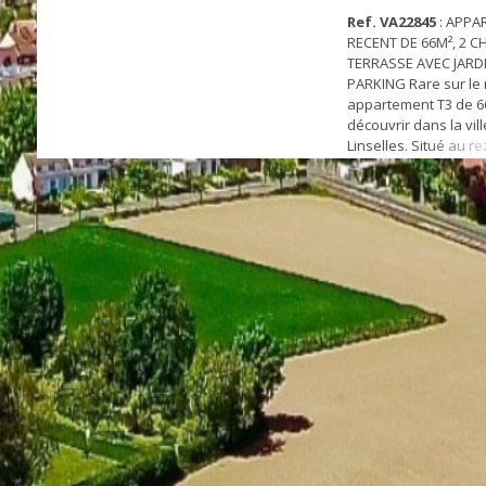
Ref. VA22845
: APPA
RECENT DE 66M², 2 
TERRASSE AVEC JARD
PARKING Rare sur le 
appartement T3 de 66
découvrir dans la vil
Linselles. Situé au 
d’une résidence réce
standing, dans un qua
combine confort intér
extérieur grâce à sa 
jardin orienté Sud. E
bénéficiez d’un g...