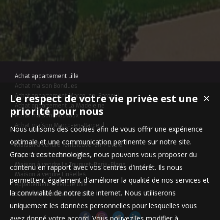
Achat appartement Lille
Achat maison Bondues
Le respect de votre vie privée est une
✕
Achat appartement Marcq-en-Baroeul
Achat appartement La Madeleine
priorité pour nous
Achat maison Mouvaux
Achat maison Marcq-en-Baroeul
Nous utilisons des cookies afin de vous offrir une expérience
optimale et une communication pertinente sur notre site.
Maison à vendre Templeuve-en-Pévèle
Grace à ces technologies, nous pouvons vous proposer du
Appartement à vendre Lille
Maison à vendre Le Touquet-Paris-Plage
contenu en rapport avec vos centres d'intérêt. Ils nous
Maison à vendre Linselles
permettent également d'améliorer la qualité de nos services et
Appartement à vendre Lille
la convivialité de notre site internet. Nous utiliserons
Stationnement à vendre Lille
uniquement les données personnelles pour lesquelles vous
avez donné votre accord. Vous pouvez les modifier à