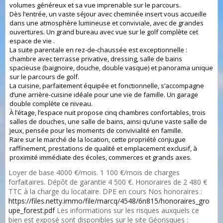
volumes généreux et sa vue imprenable sur le parcours.
Dès l’entrée, un vaste séjour avec cheminée insert vous accueille
dans une atmosphère lumineuse et conviviale, avec de grandes
ouvertures. Un grand bureau avec vue sur le golf complète cet
espace de vie .
La suite parentale en rez-de-chaussée est exceptionnelle :
chambre avec terrasse privative, dressing, salle de bains
spacieuse (baignoire, douche, double vasque) et panorama unique
sur le parcours de golf.
La cuisine, parfaitement équipée et fonctionnelle, s’accompagne
d’une arrière-cuisine idéale pour une vie de famille. Un garage
double complète ce niveau.
À l’étage, l’espace nuit propose cinq chambres confortables, trois
salles de douches, une salle de bains, ainsi qu’une vaste salle de
jeux, pensée pour les moments de convivialité en famille.
Rare sur le marché de la location, cette propriété conjugue
raffinement, prestations de qualité et emplacement exclusif, à
proximité immédiate des écoles, commerces et grands axes.
Loyer de base 4000 €/mois. 1 100 €/mois de charges
forfaitaires. Dépôt de garantie 4 500 €. Honoraires de 2 480 €
TTC à la charge du locataire. DPE en cours Nos honoraires :
https://files.netty.immo/file/marcq/4548/6n815/honoraires_gro
upe_forest.pdf
Les informations sur les risques auxquels ce
bien est exposé sont disponibles sur le site Géorisques :