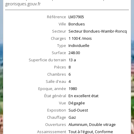
georisques.gouv.fr
Référence
LM37905
Ville
Bondues
Secteur
Secteur Bondues-Wambr-Roncq
Charges
1 100 € /mois
Type
Individuelle
Surface
248.00
Superficie du terrain
13 a
Pièces
8
Chambres
6
Salle d'eau
4
Epoque, année
1980
État général
En excellent état
Vue
Dégagée
Exposition
Sud-Ouest
Chauffage
Gaz
Ouvertures
Aluminium, Double vitrage
Assainissement
Tout à l'égout, Conforme