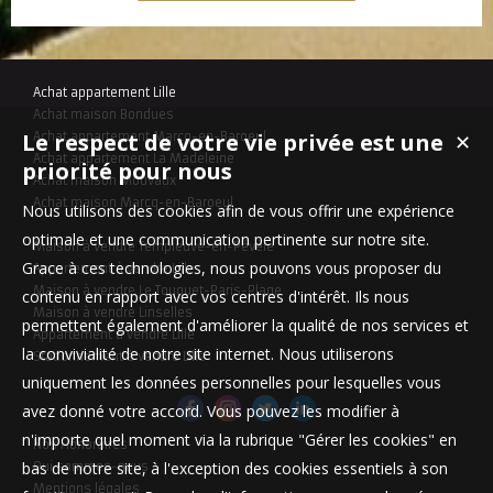
Achat appartement Lille
Achat maison Bondues
Le respect de votre vie privée est une
Achat appartement Marcq-en-Baroeul
✕
Achat appartement La Madeleine
priorité pour nous
Achat maison Mouvaux
Achat maison Marcq-en-Baroeul
Nous utilisons des cookies afin de vous offrir une expérience
optimale et une communication pertinente sur notre site.
Maison à vendre Templeuve-en-Pévèle
Grace à ces technologies, nous pouvons vous proposer du
Appartement à vendre Lille
Maison à vendre Le Touquet-Paris-Plage
contenu en rapport avec vos centres d'intérêt. Ils nous
Maison à vendre Linselles
permettent également d'améliorer la qualité de nos services et
Appartement à vendre Lille
la convivialité de notre site internet. Nous utiliserons
Stationnement à vendre Lille
uniquement les données personnelles pour lesquelles vous
avez donné votre accord. Vous pouvez les modifier à
n'importe quel moment via la rubrique "Gérer les cookies" en
Nos Honoraires
bas de notre site, à l'exception des cookies essentiels à son
Qui sommes-nous
Mentions légales